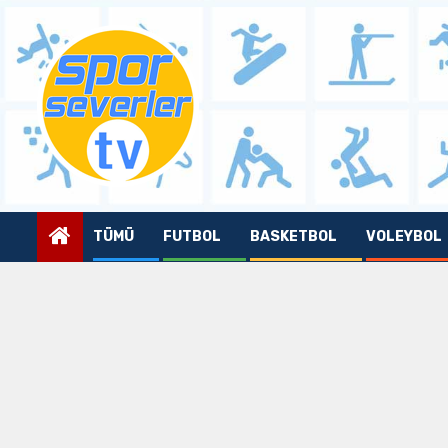
Skip
to
content
TÜMÜ
FUTBOL
BASKETBOL
VOLEYBOL