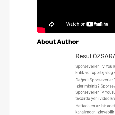
About Author
Resul ÖZSAR
Sporseverler TV YouTub
kritik ve röportaj vlog 
Değerli Sporseverler TV
izler misiniz? Sporse
Sporseverler Tv YouTub
takdirde yeni videola
Haftada en az bir ade
kanalımdan izleyebilirs