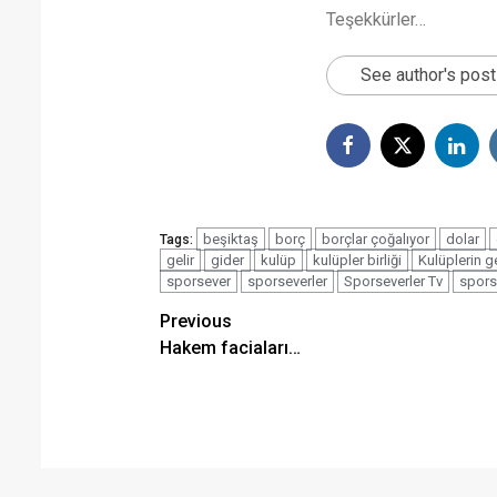
Teşekkürler…
See author's pos
beşiktaş
borç
borçlar çoğalıyor
dolar
Tags:
gelir
gider
kulüp
kulüpler birliği
Kulüplerin ge
sporsever
sporseverler
Sporseverler Tv
spors
Post
Previous
Hakem faciaları…
navigation