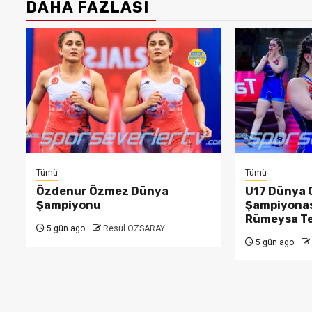
DAHA FAZLASI
Tümü
Tümü
Özdenur Özmez Dünya
U17 Dünya 
Şampiyonu
Şampiyonas
Rümeysa T
5 gün ago
Resul ÖZSARAY
5 gün ago