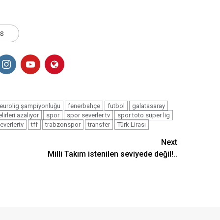
ts
eurolig şampiyonluğu
fenerbahçe
futbol
galatasaray
lirleri azalıyor
spor
spor severler tv
spor toto süper lig
everlertv
tff
trabzonspor
transfer
Türk Lirası
Next
Milli Takım istenilen seviyede değil!..