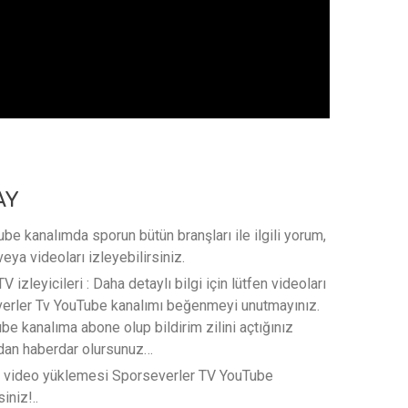
AY
e kanalımda sporun bütün branşları ile ilgili yorum,
veya videoları izleyebilirsiniz.
 izleyicileri : Daha detaylı bilgi için lütfen videoları
verler Tv YouTube kanalımı beğenmeyi unutmayınız.
e kanalıma abone olup bildirim zilini açtığınız
rdan haberdar olursunuz…
t video yüklemesi Sporseverler TV YouTube
iniz!..