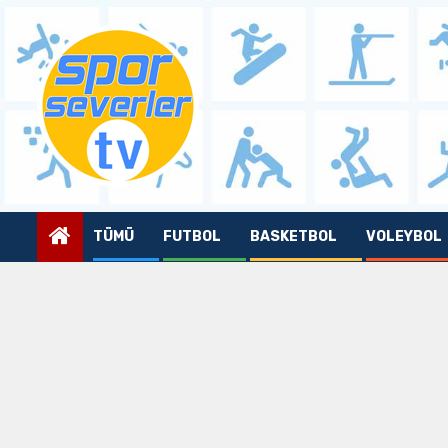
Skip
to
content
TÜMÜ
FUTBOL
BASKETBOL
VOLEYBOL