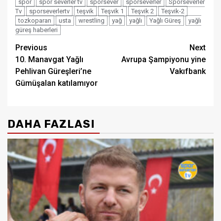
spor
spor severler tv
sporsever
sporseverler
Sporseverler
Tv
sporseverlertv
teşvik
Teşvik 1
Teşvik 2
Teşvik-2
tozkoparan
usta
wrestling
yağ
yağlı
Yağlı Güreş
yağlı
güreş haberleri
Post
Previous
Next
10. Manavgat Yağlı
Avrupa Şampiyonu yine
navigation
Pehlivan Güreşleri’ne
Vakıfbank
Gümüşalan katılamıyor
DAHA FAZLASI