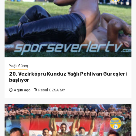
Yağlı Güreş
20. Vezirköprü Kunduz Yağlı Pehlivan Güreşleri
başlıyor
4 gün ago
Resul ÖZSARAY