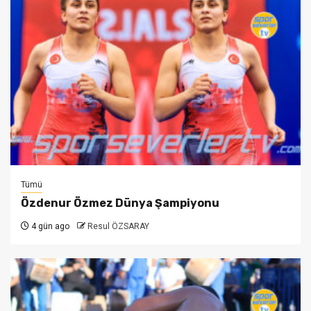
Tümü
Özdenur Özmez Dünya Şampiyonu
4 gün ago
Resul ÖZSARAY