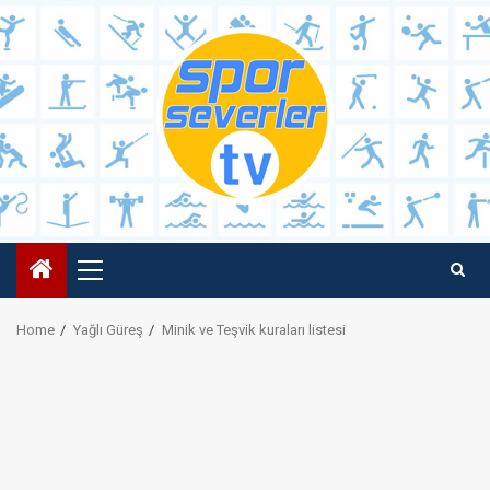
Skip
to
content
Primary
Menu
Home
Yağlı Güreş
Minik ve Teşvik kuraları listesi