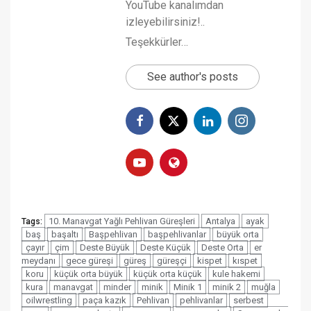
YouTube kanalımdan
izleyebilirsiniz!..
Teşekkürler…
See author's posts
10. Manavgat Yağlı Pehlivan Güreşleri
Antalya
ayak
Tags:
baş
başaltı
Başpehlivan
başpehlivanlar
büyük orta
çayır
çim
Deste Büyük
Deste Küçük
Deste Orta
er
meydanı
gece güreşi
güreş
güreşçi
kispet
kıspet
koru
küçük orta büyük
küçük orta küçük
kule hakemi
kura
manavgat
minder
minik
Minik 1
minik 2
muğla
oilwrestling
paça kazık
Pehlivan
pehlivanlar
serbest