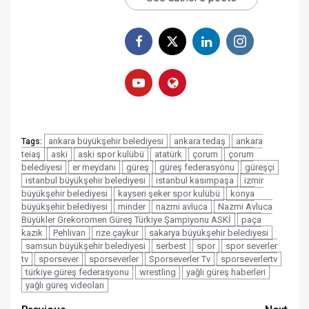
ankara büyükşehir belediyesi
ankara tedaş
ankara
Tags:
teiaş
aski
aski spor kulübü
atatürk
çorum
çorum
belediyesi
er meydanı
güreş
güreş federasyonu
güreşçi
istanbul büyükşehir belediyesi
istanbul kasımpaşa
izmir
büyükşehir belediyesi
kayseri şeker spor kulübü
konya
büyükşehir belediyesi
minder
nazmi avluca
Nazmi Avluca
Büyükler Grekoromen Güreş Türkiye Şampiyonu ASKİ
paça
kazık
Pehlivan
rize çaykur
sakarya büyükşehir belediyesi
samsun büyükşehir belediyesi
serbest
spor
spor severler
tv
sporsever
sporseverler
Sporseverler Tv
sporseverlertv
türkiye güreş federasyonu
wrestling
yağlı güreş haberleri
yağlı güreş videoları