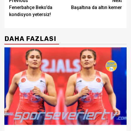
Post
Previous
Next
Fenerbahçe Beko’da
Başaltına da altın kemer
navigation
kondisyon yetersiz!
DAHA FAZLASI