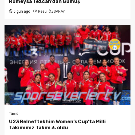
Rümeysa Tezcan’dan Gümüş
5 gün ago
Resul ÖZSARAY
Tümü
U23 Belneftekhim Women’s Cup’ta Milli
Takımımız Takım 3. oldu