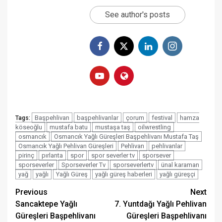
See author's posts
Başpehlivan
başpehlivanlar
çorum
festival
hamza
Tags:
köseoğlu
mustafa batu
mustaşa taş
oilwrestling
osmancık
Osmancık Yağlı Güreşleri Başpehlivanı Mustafa Taş
Osmancık Yağlı Pehlivan Güreşleri
Pehlivan
pehlivanlar
pirinç
pırlanta
spor
spor severler tv
sporsever
sporseverler
Sporseverler Tv
sporseverlertv
ünal karaman
yağ
yağlı
Yağlı Güreş
yağlı güreş haberleri
yağlı güreşçi
Post
Previous
Next
Sancaktepe Yağlı
7. Yuntdağı Yağlı Pehlivan
navigation
Güreşleri Başpehlivanı
Güreşleri Başpehlivanı