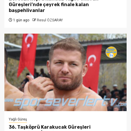
Güreşleri’nde çeyrek finale kalan
başpehlivanlar
1 gün ago
Resul ÖZSARAY
Yağlı Güreş
36. Taşköprü Karakucak Güreşleri