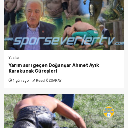
Yazılar
Yarım asrı geçen Doğanşar Ahmet Ayık
Karakucak Güreşleri
1 gün ago
Resul ÖZSARAY