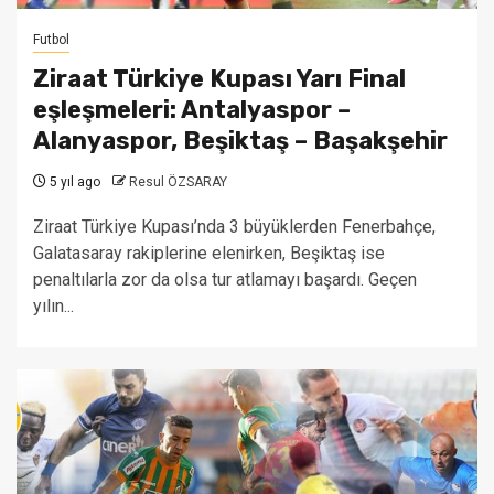
Futbol
Ziraat Türkiye Kupası Yarı Final
eşleşmeleri: Antalyaspor –
Alanyaspor, Beşiktaş – Başakşehir
5 yıl ago
Resul ÖZSARAY
Ziraat Türkiye Kupası’nda 3 büyüklerden Fenerbahçe,
Galatasaray rakiplerine elenirken, Beşiktaş ise
penaltılarla zor da olsa tur atlamayı başardı. Geçen
yılın...