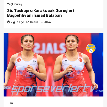
Yağlı Güreş
36. Taşköprü Karakucak Güreşleri
Başpehlivanı İsmail Balaban
2 gün ago
Resul ÖZSARAY
Tümü