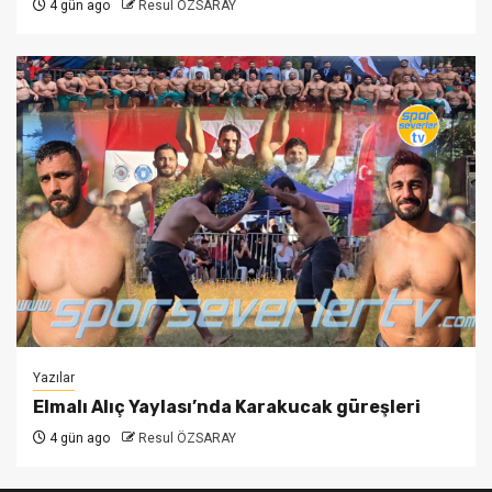
4 gün ago
Resul ÖZSARAY
Yazılar
Elmalı Alıç Yaylası’nda Karakucak güreşleri
4 gün ago
Resul ÖZSARAY