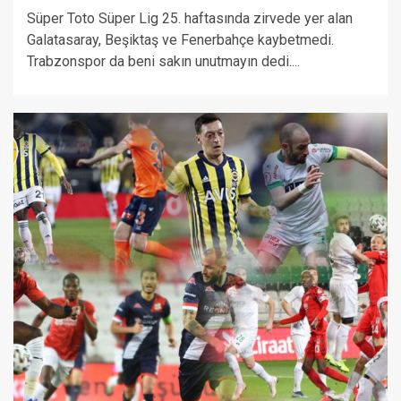
Süper Toto Süper Lig 25. haftasında zirvede yer alan
Galatasaray, Beşiktaş ve Fenerbahçe kaybetmedi.
Trabzonspor da beni sakın unutmayın dedi....