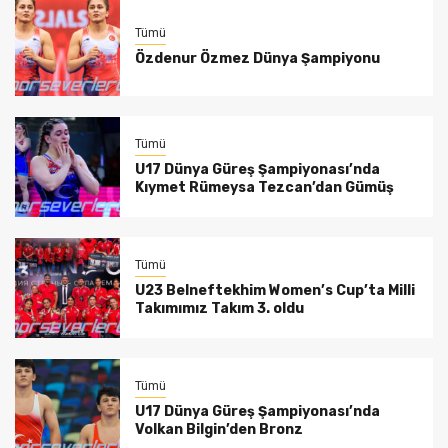
Tümü
Özdenur Özmez Dünya Şampiyonu
Tümü
U17 Dünya Güreş Şampiyonası’nda
Kıymet Rümeysa Tezcan’dan Gümüş
Tümü
U23 Belneftekhim Women’s Cup’ta Milli
Takımımız Takım 3. oldu
Tümü
U17 Dünya Güreş Şampiyonası’nda
Volkan Bilgin’den Bronz