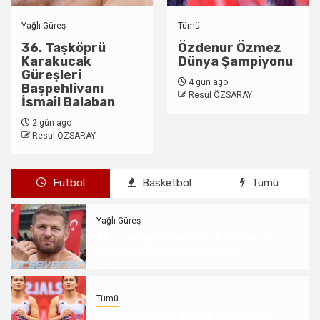
Tümü
Yağlı Güreş
Özdenur Özmez
20. Vezirköprü
Dünya Şampiyonu
Kunduz Yağlı
Pehlivan Güreşleri
4 gün ago
başlıyor
Resul ÖZSARAY
4 gün ago
Resul ÖZSARAY
Futbol
Basketbol
Tümü
Yağlı Güreş
36. Taşköprü Karakucak Güreşleri
Başpehlivanı İsmail Balaban
Tümü
Özdenur Özmez Dünya Şampiyonu