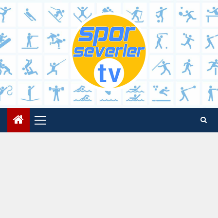
Skip
to
content
Primary
Menu