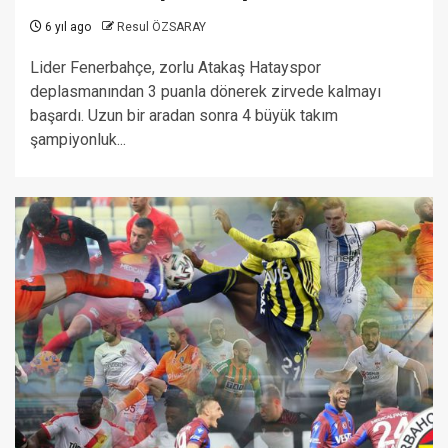
6 yıl ago
Resul ÖZSARAY
Lider Fenerbahçe, zorlu Atakaş Hatayspor
deplasmanından 3 puanla dönerek zirvede kalmayı
başardı. Uzun bir aradan sonra 4 büyük takım
şampiyonluk...