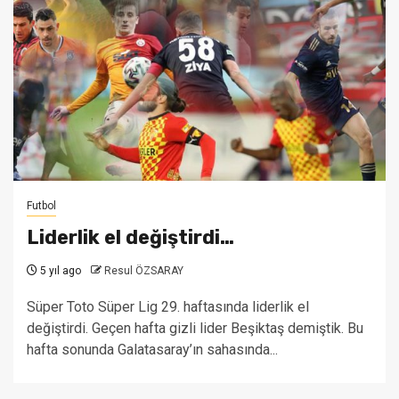
Futbol
Liderlik el değiştirdi…
5 yıl ago
Resul ÖZSARAY
Süper Toto Süper Lig 29. haftasında liderlik el
değiştirdi. Geçen hafta gizli lider Beşiktaş demiştik. Bu
hafta sonunda Galatasaray’ın sahasında...