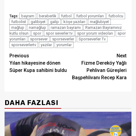
bayram
beraberlik
futbol
futbol yorumları
futbolcu
Tags:
futbolist
galibiyet
galip
köşe yazıları
mağlubiyet
mağlup
namağlup
ramazan bayramı
Ramazan Bayramınız
kutlu olsun
spor
spor severler tv
spor yorum videoları
spor
yorumları
sporsever
sporseverler
Sporseverler Tv
sporseverlertv
yazılar
yorumlar
Post
Previous
Next
Yılan hikayesine dönen
Fizme Dereköy Yağlı
navigation
Süper Kupa sahibini buldu
Pehlivan Güreşleri
Başpehlivanı Recep Kara
DAHA FAZLASI