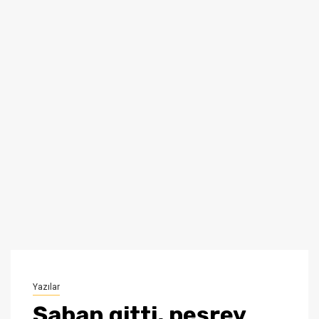
Yazılar
Şaban gitti, peşrev