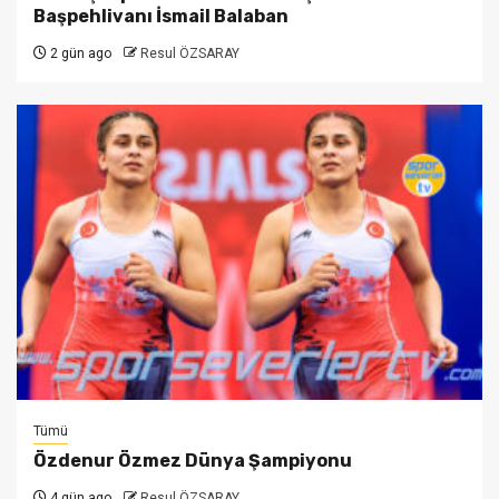
Başpehlivanı İsmail Balaban
2 gün ago
Resul ÖZSARAY
Tümü
Özdenur Özmez Dünya Şampiyonu
4 gün ago
Resul ÖZSARAY