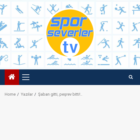
Skip
to
content
Primary
Menu
Home
Yazılar
Şaban gitti, peşrev bitti!..