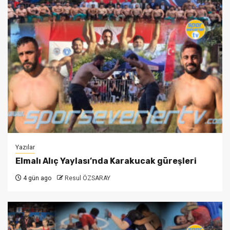
Yazılar
Elmalı Alıç Yaylası’nda Karakucak güreşleri
4 gün ago
Resul ÖZSARAY