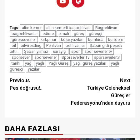
altın kemer
altın kemerli başpehlivan
Başpehlivan
Tags:
başpehlivanlar
edirne
elmalı
güreş
güreşçi
güreşseverler
kırkpınar
köşe yazıları
kumluca
kurtdere
oil
oilwrestling
Pehlivan
pehlivanlar
Şaban gitti peşrev
bitti!..
Şaban yılmaz
sarayiçi
spor
spor severler tv
sporsever
sporseverler
Sporseverler Tv
sporseverlertv
tarihi
yağ
yağlı
Yağlı Güreş
yağlı güreş yazıları
yağlı
güreşçi
yazılar
Post
Previous
Next
Pes doğrusu!..
Türkiye Geleneksel
navigation
Güreşler
Federasyonu’ndan duyuru
DAHA FAZLASI