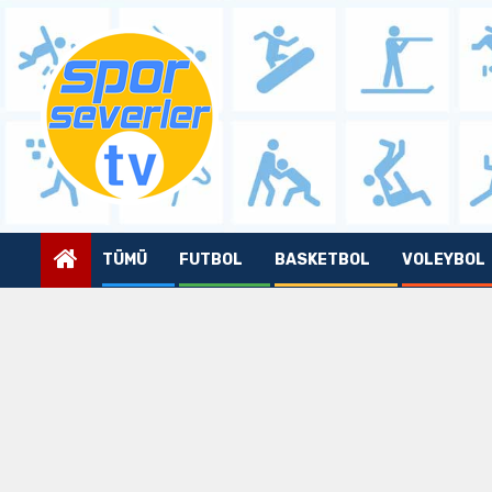
Skip
to
content
TÜMÜ
FUTBOL
BASKETBOL
VOLEYBOL