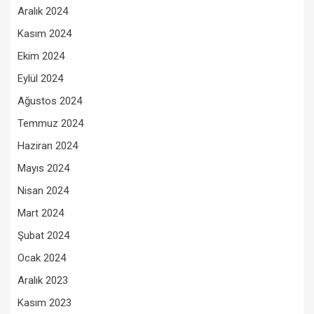
Aralık 2024
Kasım 2024
Ekim 2024
Eylül 2024
Ağustos 2024
Temmuz 2024
Haziran 2024
Mayıs 2024
Nisan 2024
Mart 2024
Şubat 2024
Ocak 2024
Aralık 2023
Kasım 2023