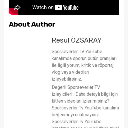
About Author
Resul ÖZSARAY
Sporseverler TV YouTube
kanalımda sporun bütün branşları
ile ilgili yorum, kritik ve röportaj
vlog veya videoları
izleyebilirsiniz.
Değerli Sporseverler TV
izleyicileri : Daha detaylı bilgi için
lütfen videoları izler misiniz?
Sporseverler Tv YouTube kanalımı
beğenmeyi unutmayınız.
Sporseverler Tv YouTube