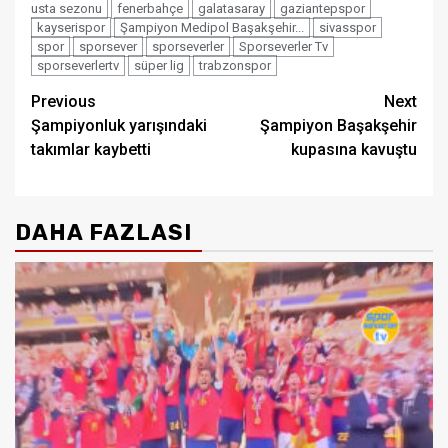
usta sezonu
fenerbahçe
galatasaray
gaziantepspor
kayserispor
Şampiyon Medipol Başakşehir...
sivasspor
spor
sporsever
sporseverler
Sporseverler Tv
sporseverlertv
süper lig
trabzonspor
Post
Previous
Next
Şampiyonluk yarışındaki
Şampiyon Başakşehir
navigation
takımlar kaybetti
kupasına kavuştu
DAHA FAZLASI