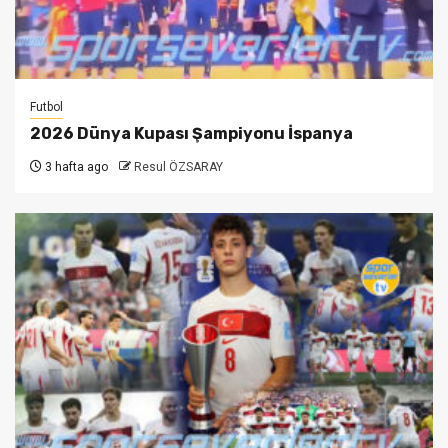
Futbol
2026 Dünya Kupası Şampiyonu İspanya
3 hafta ago
Resul ÖZSARAY