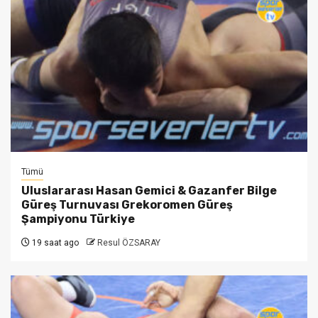
Tümü
Uluslararası Hasan Gemici & Gazanfer Bilge
Güreş Turnuvası Grekoromen Güreş
Şampiyonu Türkiye
19 saat ago
Resul ÖZSARAY