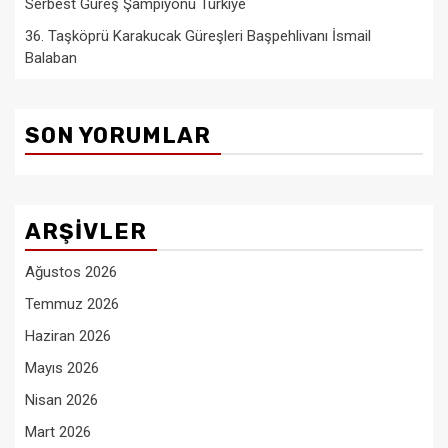
Serbest Güreş Şampiyonu Türkiye
36. Taşköprü Karakucak Güreşleri Başpehlivanı İsmail
Balaban
SON YORUMLAR
ARŞIVLER
Ağustos 2026
Temmuz 2026
Haziran 2026
Mayıs 2026
Nisan 2026
Mart 2026