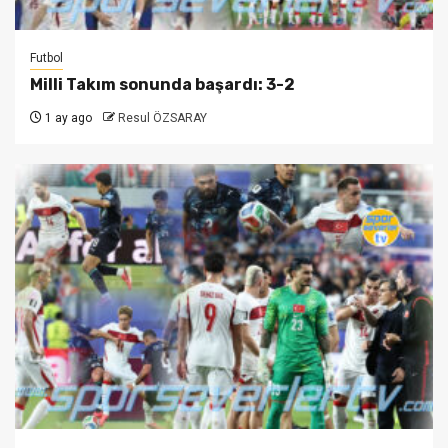
Futbol
Milli Takım sonunda başardı: 3-2
1 ay ago
Resul ÖZSARAY