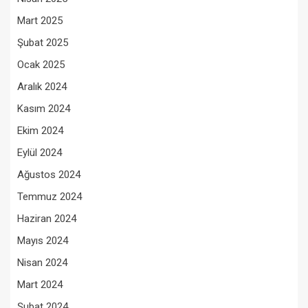
Mart 2025
Şubat 2025
Ocak 2025
Aralık 2024
Kasım 2024
Ekim 2024
Eylül 2024
Ağustos 2024
Temmuz 2024
Haziran 2024
Mayıs 2024
Nisan 2024
Mart 2024
Şubat 2024