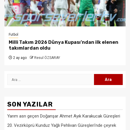
Futbol
Milli Takım 2026 Dünya Kupası’ndan ilk elenen
takımlardan oldu
2 ay ago
Resul ÖZSARAY
Arama:
SON YAZILAR
Yarım asrı geçen Doğanşar Ahmet Ayık Karakucak Güreşleri
20. Vezirköprü Kunduz Yağlı Pehlivan Güreşleri’nde çeyrek