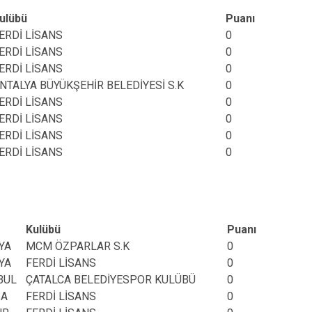
ulübü
Puanı
ERDİ LİSANS
0
ERDİ LİSANS
0
ERDİ LİSANS
0
NTALYA BÜYÜKŞEHİR BELEDİYESİ S.K
0
ERDİ LİSANS
0
ERDİ LİSANS
0
ERDİ LİSANS
0
ERDİ LİSANS
0
Kulübü
Puanı
YA
MCM ÖZPARLAR S.K
0
YA
FERDİ LİSANS
0
BUL
ÇATALCA BELEDİYESPOR KULÜBÜ
0
SA
FERDİ LİSANS
0