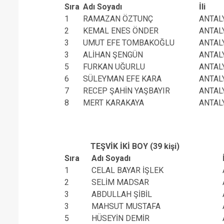
Sıra
Adı Soyadı
İli
1
RAMAZAN ÖZTUNÇ
ANTAL
2
KEMAL ENES ÖNDER
ANTAL
3
UMUT EFE TOMBAKOĞLU
ANTAL
3
ALİHAN ŞENGÜN
ANTAL
5
FURKAN UĞURLU
ANTAL
6
SÜLEYMAN EFE KARA
ANTAL
7
RECEP ŞAHİN YAŞBAYIR
ANTAL
8
MERT KARAKAYA
ANTAL
TEŞVİK İKİ BOY (39 kişi)
Sıra
Adı Soyadı
1
CELAL BAYAR İŞLEK
2
SELİM MADSAR
3
ABDULLAH ŞİBİL
3
MAHSUT MUSTAFA
5
HÜSEYİN DEMİR