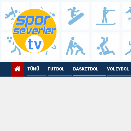
Skip
to
content
TÜMÜ
FUTBOL
BASKETBOL
VOLEYBOL