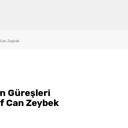
f Can Zeybek
an Güreşleri
uf Can Zeybek