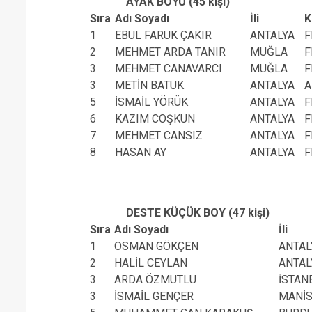
AYAK BOYU (45 kişi)
Sıra
Adı Soyadı
İli
K
1
EBUL FARUK ÇAKIR
ANTALYA
F
2
MEHMET ARDA TANIR
MUĞLA
F
3
MEHMET CANAVARCI
MUĞLA
F
3
METİN BATUK
ANTALYA
A
5
İSMAİL YÖRÜK
ANTALYA
F
6
KAZIM COŞKUN
ANTALYA
F
7
MEHMET CANSIZ
ANTALYA
F
8
HASAN AY
ANTALYA
F
DESTE KÜÇÜK BOY (47 kişi)
Sıra
Adı Soyadı
İli
1
OSMAN GÖKÇEN
ANTAL
2
HALİL CEYLAN
ANTAL
3
ARDA ÖZMUTLU
İSTAN
3
İSMAİL GENÇER
MANİ