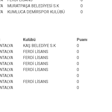
YA
MURATPAŞA BELEDİYESİ S.K
0
YA
KUMLUCA DEMİRSPOR KULÜBÜ
0
i
Kulübü
Puanı
NTALYA
KAŞ BELEDİYE S.K
0
NTALYA
FERDİ LİSANS
0
NTALYA
FERDİ LİSANS
0
NTALYA
FERDİ LİSANS
0
NTALYA
FERDİ LİSANS
0
NTALYA
0
NTALYA
FERDİ LİSANS
0
NTALYA
0