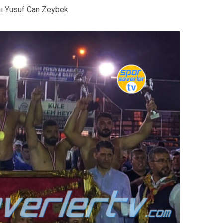
anı Yusuf Can Zeybek