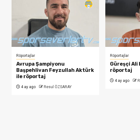
Röportajlar
Röportajlar
Avrupa Şampiyonu
Güreşçi Ali 
Başpehlivan Feyzullah Aktürk
röportaj
ile röportaj
4 ay ago
R
4 ay ago
Resul ÖZSARAY