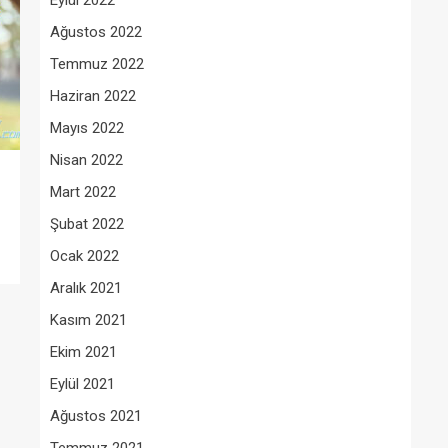
Eylül 2022
Ağustos 2022
Temmuz 2022
Haziran 2022
Mayıs 2022
Nisan 2022
Mart 2022
Şubat 2022
Ocak 2022
Aralık 2021
Kasım 2021
Ekim 2021
Eylül 2021
Ağustos 2021