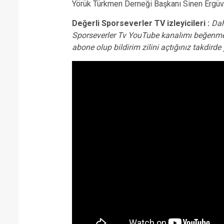
Yörük Türkmen Derneği Başkanı Sinen Ergüven
Değerli Sporseverler TV izleyicileri :
Dah
Sporseverler Tv YouTube kanalımı beğenme
abone olup bildirim zilini açtığınız takdird