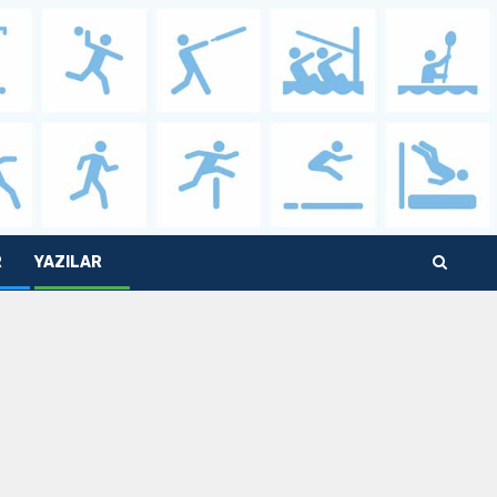
R
YAZILAR