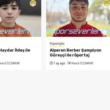
Röportajlar
Haydar İldeş ile
Alperen Berber Şampiyon
Güreşçi ile röportaj
esul ÖZSARAY
7 ay ago
Resul ÖZSARAY