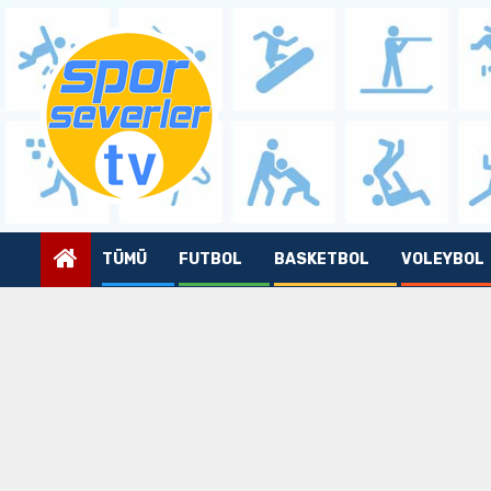
Skip
to
content
TÜMÜ
FUTBOL
BASKETBOL
VOLEYBOL