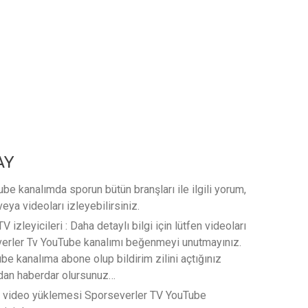
AY
e kanalımda sporun bütün branşları ile ilgili yorum,
veya videoları izleyebilirsiniz.
 izleyicileri : Daha detaylı bilgi için lütfen videoları
verler Tv YouTube kanalımı beğenmeyi unutmayınız.
e kanalıma abone olup bildirim zilini açtığınız
rdan haberdar olursunuz…
t video yüklemesi Sporseverler TV YouTube