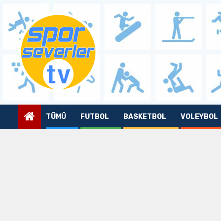
Skip
to
content
TÜMÜ
FUTBOL
BASKETBOL
VOLEYBOL