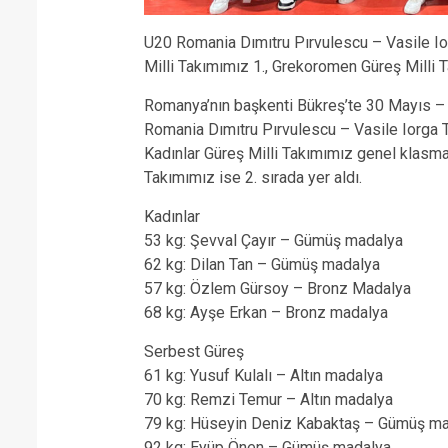
U20 Romania Dımıtru Pırvulescu – Vasile Io
Milli Takımımız 1., Grekoromen Güreş Milli T
Romanya’nın başkenti Bükreş’te 30 Mayıs – 
Romania Dımıtru Pırvulescu – Vasile Iorga 
Kadınlar Güreş Milli Takımımız genel klasm
Takımımız ise 2. sırada yer aldı.
Kadınlar
53 kg: Şevval Çayır – Gümüş madalya
62 kg: Dilan Tan – Gümüş madalya
57 kg: Özlem Gürsoy – Bronz Madalya
68 kg: Ayşe Erkan – Bronz madalya
Serbest Güreş
61 kg: Yusuf Kulalı – Altın madalya
70 kg: Remzi Temur – Altın madalya
79 kg: Hüseyin Deniz Kabaktaş – Gümüş m
92 kg: Eyüp Önen – Gümüş madalya