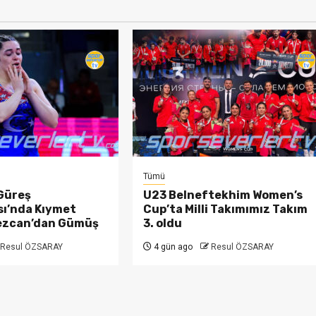
Tümü
Güreş
U23 Belneftekhim Women’s
ı’nda Kıymet
Cup’ta Milli Takımımız Takım
ezcan’dan Gümüş
3. oldu
Resul ÖZSARAY
4 gün ago
Resul ÖZSARAY