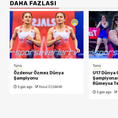
DAHA FAZLASI
Tümü
Tümü
Özdenur Özmez Dünya
U17 Dünya 
Şampiyonu
Şampiyonas
Rümeysa T
3 gün ago
Resul ÖZSARAY
3 gün ago