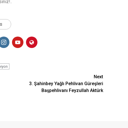
iniz!..
ts
piyon
Next
3. Şahinbey Yağlı Pehlivan Güreşleri
Başpehlivanı Feyzullah Aktürk