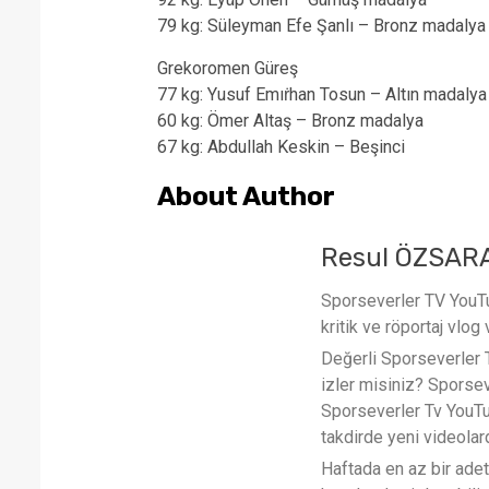
79 kg: Süleyman Efe Şanlı – Bronz madalya
Grekoromen Güreş
77 kg: Yusuf Emıṙhan Tosun – Altın madalya
60 kg: Ömer Altaş – Bronz madalya
67 kg: Abdullah Keskin – Beşinci
About Author
Resul ÖZSAR
Sporseverler TV YouTub
kritik ve röportaj vlog 
Değerli Sporseverler TV
izler misiniz? Sporse
Sporseverler Tv YouTub
takdirde yeni videola
Haftada en az bir ade