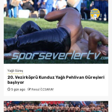
Yağlı Güreş
20. Vezirköprü Kunduz Yağlı Pehlivan Güreşleri
başlıyor
5 gün ago
Resul ÖZSARAY