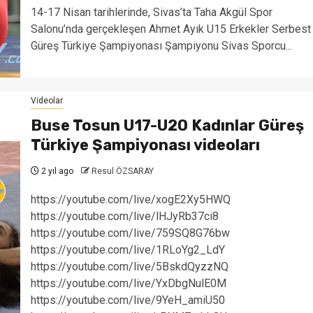
14-17 Nisan tarihlerinde, Sivas’ta Taha Akgül Spor
Salonu’nda gerçekleşen Ahmet Ayık U15 Erkekler Serbest
Güreş Türkiye Şampiyonası Şampiyonu Sivas Sporcu...
Videolar
Buse Tosun U17-U20 Kadınlar Güreş
Türkiye Şampiyonası videoları
2 yıl ago
Resul ÖZSARAY
https://youtube.com/live/xogE2Xy5HWQ
https://youtube.com/live/lHJyRb37ci8
https://youtube.com/live/759SQ8G76bw
https://youtube.com/live/1RLoYg2_LdY
https://youtube.com/live/5BskdQyzzNQ
https://youtube.com/live/YxDbgNulE0M
https://youtube.com/live/9YeH_amiU50