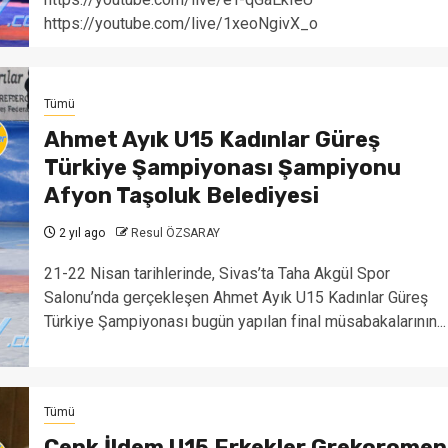
https://youtube.com/live/1xeoNgivX_o
Tümü
Ahmet Ayık U15 Kadınlar Güreş
Türkiye Şampiyonası Şampiyonu
Afyon Taşoluk Belediyesi
2 yıl ago
Resul ÖZSARAY
21-22 Nisan tarihlerinde, Sivas’ta Taha Akgül Spor
Salonu’nda gerçekleşen Ahmet Ayık U15 Kadınlar Güreş
Türkiye Şampiyonası bugün yapılan final müsabakalarının...
Tümü
Cenk İldem U15 Erkekler Grekoromen