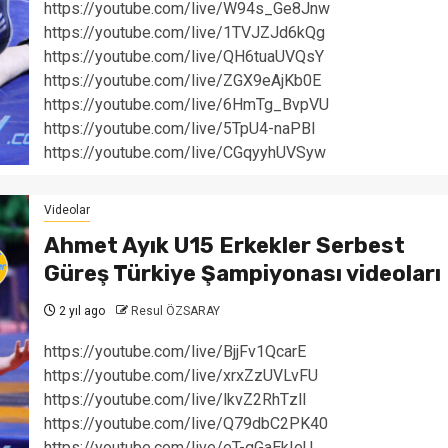
https://youtube.com/live/W94s_Ge8Jnw
https://youtube.com/live/1TVJZJd6kQg
https://youtube.com/live/QH6tuaUVQsY
https://youtube.com/live/ZGX9eAjKb0E
https://youtube.com/live/6HmTg_BvpVU
https://youtube.com/live/5TpU4-naPBI
https://youtube.com/live/CGqyyhUVSyw
Videolar
Ahmet Ayık U15 Erkekler Serbest
Güreş Türkiye Şampiyonası videoları
2 yıl ago
Resul ÖZSARAY
https://youtube.com/live/BjjFv1QcarE
https://youtube.com/live/xrxZzUVLvFU
https://youtube.com/live/lkvZ2RhTzlI
https://youtube.com/live/Q79dbC2PK40
https://youtube.com/live/eT-qGaEkIeU