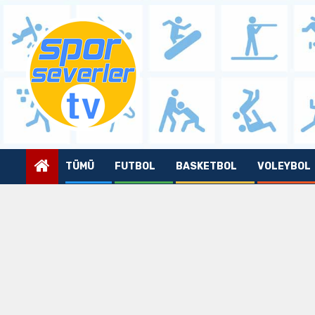
Skip
to
content
TÜMÜ
FUTBOL
BASKETBOL
VOLEYBOL