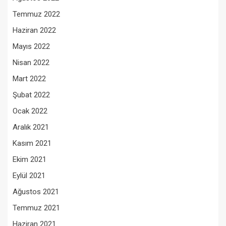
Temmuz 2022
Haziran 2022
Mayıs 2022
Nisan 2022
Mart 2022
Şubat 2022
Ocak 2022
Aralık 2021
Kasım 2021
Ekim 2021
Eylül 2021
Ağustos 2021
Temmuz 2021
Haziran 2021