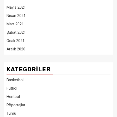
Mayıs 2021
Nisan 2021
Mart 2021
Şubat 2021
Ocak 2021
Aralık 2020
KATEGORILER
Basketbol
Futbol
Hentbol
Röportajlar
Tümü