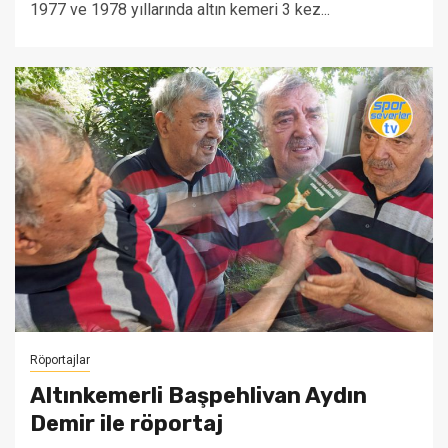
1977 ve 1978 yıllarında altın kemeri 3 kez...
Röportajlar
Altınkemerli Başpehlivan Aydın
Demir ile röportaj