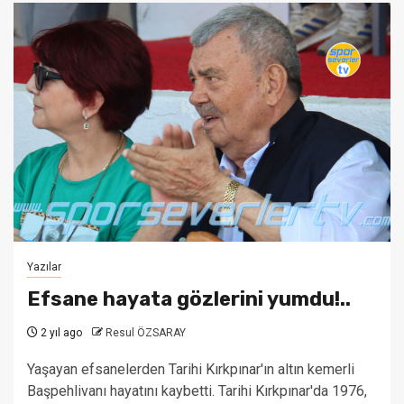
Yazılar
Efsane hayata gözlerini yumdu!..
2 yıl ago
Resul ÖZSARAY
Yaşayan efsanelerden Tarihi Kırkpınar'ın altın kemerli
Başpehlivanı hayatını kaybetti. Tarihi Kırkpınar'da 1976,