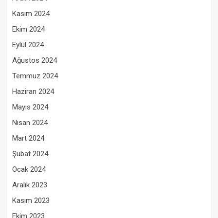
Kasım 2024
Ekim 2024
Eylül 2024
Ağustos 2024
Temmuz 2024
Haziran 2024
Mayıs 2024
Nisan 2024
Mart 2024
Şubat 2024
Ocak 2024
Aralık 2023
Kasım 2023
Ekim 2023