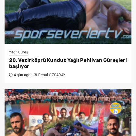
Yağlı Güreş
20. Vezirköprü Kunduz Yağlı Pehlivan Güreşleri
başlıyor
4 gün ago
Resul ÖZSARAY