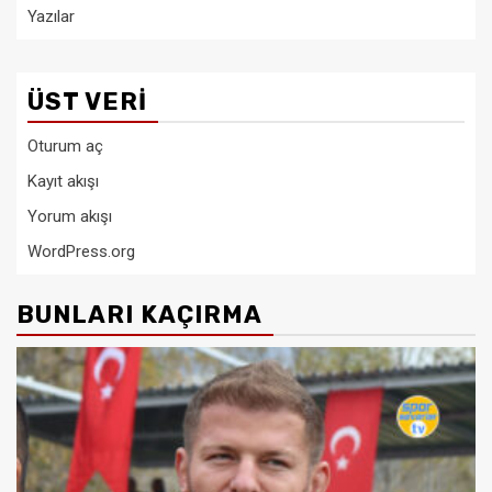
Yazılar
ÜST VERI
Oturum aç
Kayıt akışı
Yorum akışı
WordPress.org
BUNLARI KAÇIRMA