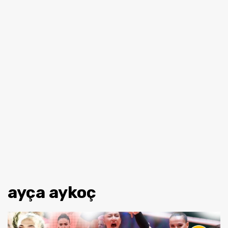
ayça aykoç