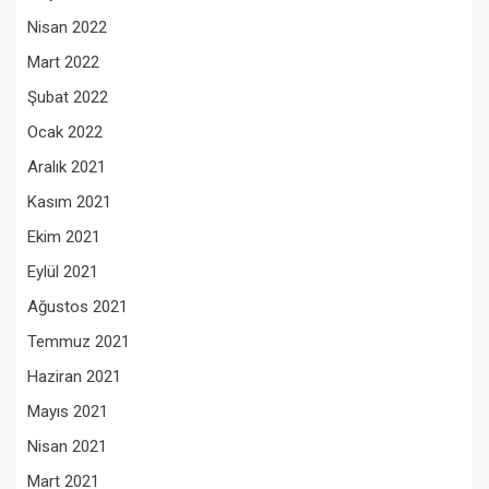
Nisan 2022
Mart 2022
Şubat 2022
Ocak 2022
Aralık 2021
Kasım 2021
Ekim 2021
Eylül 2021
Ağustos 2021
Temmuz 2021
Haziran 2021
Mayıs 2021
Nisan 2021
Mart 2021