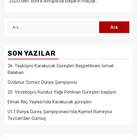
2020’den sonra Avrupa’da başarılı maçlar...
Arama:
SON YAZILAR
36. Taşköprü Karakucak Güreşleri Başpehlivanı İsmail
Balaban
Özdenur Özmez Dünya Şampiyonu
20. Vezirköprü Kunduz Yağlı Pehlivan Güreşleri başlıyor
Elmalı Alıç Yaylası’nda Karakucak güreşleri
U17 Dünya Güreş Şampiyonası’nda Kıymet Rümeysa
Tezcan’dan Gümüş