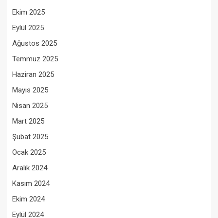
Ekim 2025
Eylül 2025
Ağustos 2025
Temmuz 2025
Haziran 2025
Mayıs 2025
Nisan 2025
Mart 2025
Şubat 2025
Ocak 2025
Aralık 2024
Kasım 2024
Ekim 2024
Eylül 2024