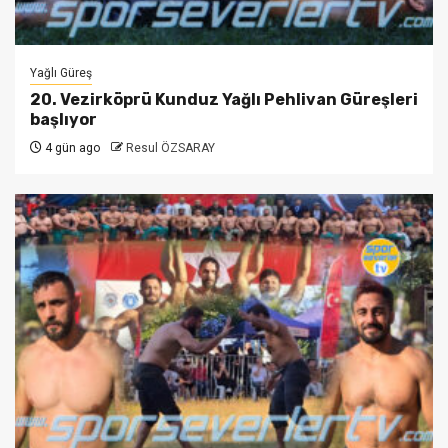
Yağlı Güreş
20. Vezirköprü Kunduz Yağlı Pehlivan Güreşleri
başlıyor
4 gün ago
Resul ÖZSARAY