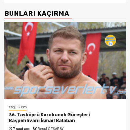
BUNLARI KAÇIRMA
Yağlı Güreş
36. Taşköprü Karakucak Güreşleri
Başpehlivanı İsmail Balaban
7 saat ago
Resul ÖZSARAY