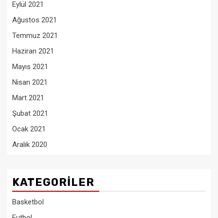
Eylül 2021
Ağustos 2021
Temmuz 2021
Haziran 2021
Mayıs 2021
Nisan 2021
Mart 2021
Şubat 2021
Ocak 2021
Aralık 2020
KATEGORILER
Basketbol
Futbol