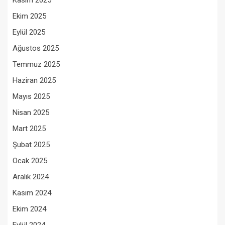
Kasım 2025
Ekim 2025
Eylül 2025
Ağustos 2025
Temmuz 2025
Haziran 2025
Mayıs 2025
Nisan 2025
Mart 2025
Şubat 2025
Ocak 2025
Aralık 2024
Kasım 2024
Ekim 2024