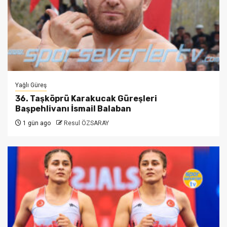
Yağlı Güreş
36. Taşköprü Karakucak Güreşleri
Başpehlivanı İsmail Balaban
1 gün ago
Resul ÖZSARAY