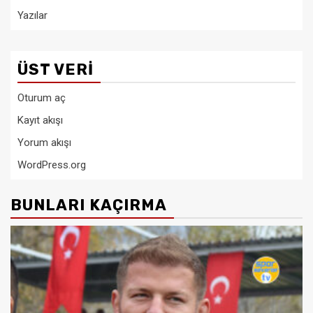
Yazılar
ÜST VERI
Oturum aç
Kayıt akışı
Yorum akışı
WordPress.org
BUNLARI KAÇIRMA