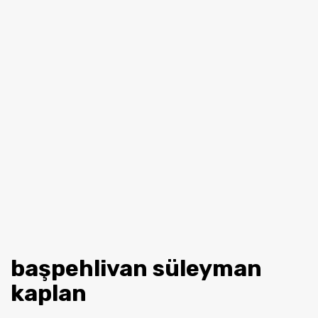
başpehlivan süleyman
kaplan