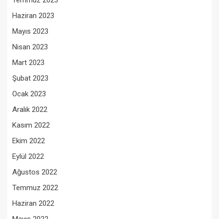
Temmuz 2023
Haziran 2023
Mayıs 2023
Nisan 2023
Mart 2023
Şubat 2023
Ocak 2023
Aralık 2022
Kasım 2022
Ekim 2022
Eylül 2022
Ağustos 2022
Temmuz 2022
Haziran 2022