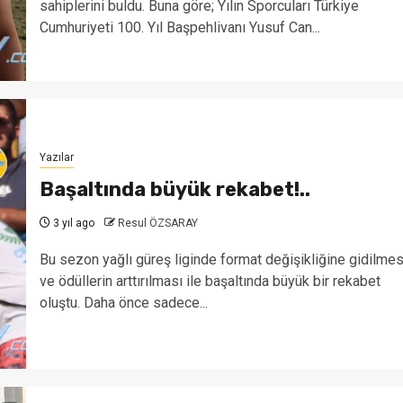
sahiplerini buldu. Buna göre; Yılın Sporcuları Türkiye
Cumhuriyeti 100. Yıl Başpehlivanı Yusuf Can...
Yazılar
Başaltında büyük rekabet!..
3 yıl ago
Resul ÖZSARAY
Bu sezon yağlı güreş liginde format değişikliğine gidilmes
ve ödüllerin arttırılması ile başaltında büyük bir rekabet
oluştu. Daha önce sadece...