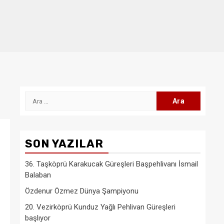
Arama:
SON YAZILAR
36. Taşköprü Karakucak Güreşleri Başpehlivanı İsmail
Balaban
Özdenur Özmez Dünya Şampiyonu
20. Vezirköprü Kunduz Yağlı Pehlivan Güreşleri
başlıyor