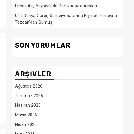
Elmalı Alıç Yaylası’nda Karakucak güreşleri
U17 Dünya Güreş Şampiyonası’nda Kıymet Rümeysa
Tezcan’dan Gümüş
SON YORUMLAR
ARŞIVLER
i
Ağustos 2026
Temmuz 2026
Haziran 2026
Mayıs 2026
Nisan 2026