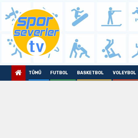
Skip
to
content
TÜMÜ
FUTBOL
BASKETBOL
VOLEYBOL