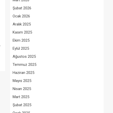
Mart 2026
Şubat 2026
Ocak 2026
Aralık 2025
Kasım 2025
Ekim 2025
r
Eylül 2025
Ağustos 2025
Temmuz 2025
Haziran 2025
Mayıs 2025
Nisan 2025
Mart 2025
Şubat 2025