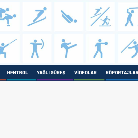
HENTBOL
YAĞLI GÜREŞ
VIDEOLAR
RÖPORTAJLA