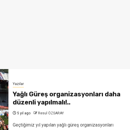
Yazılar
Yağlı Güreş organizasyonları daha
düzenli yapılmalı!..
5 yıl ago
Resul ÖZSARAY
Geçtiğimiz yıl yapılan yağlı güreş organizasyonları