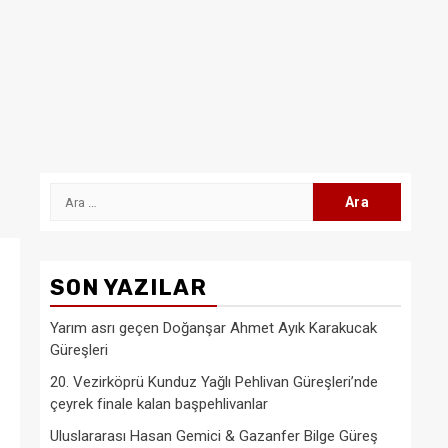
Arama:
SON YAZILAR
Yarım asrı geçen Doğanşar Ahmet Ayık Karakucak
Güreşleri
20. Vezirköprü Kunduz Yağlı Pehlivan Güreşleri’nde
çeyrek finale kalan başpehlivanlar
Uluslararası Hasan Gemici & Gazanfer Bilge Güreş