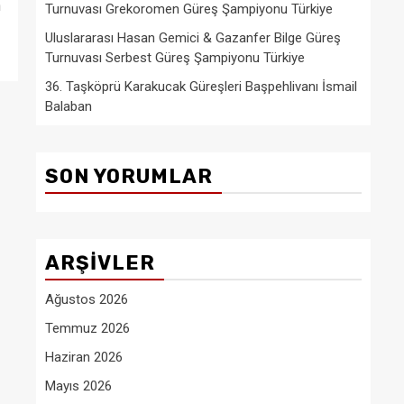
n
Turnuvası Grekoromen Güreş Şampiyonu Türkiye
Uluslararası Hasan Gemici & Gazanfer Bilge Güreş
Turnuvası Serbest Güreş Şampiyonu Türkiye
36. Taşköprü Karakucak Güreşleri Başpehlivanı İsmail
Balaban
SON YORUMLAR
ARŞIVLER
Ağustos 2026
Temmuz 2026
Haziran 2026
Mayıs 2026