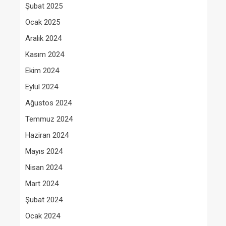
Şubat 2025
Ocak 2025
Aralık 2024
Kasım 2024
Ekim 2024
Eylül 2024
Ağustos 2024
Temmuz 2024
Haziran 2024
Mayıs 2024
Nisan 2024
Mart 2024
Şubat 2024
Ocak 2024