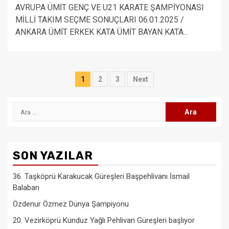
AVRUPA ÜMİT GENÇ VE U21 KARATE ŞAMPİYONASI
MİLLİ TAKIM SEÇME SONUÇLARI 06.01.2025 /
ANKARA ÜMİT ERKEK KATA ÜMİT BAYAN KATA...
Yazı
1
2
3
Next
sayfalaması
Arama:
SON YAZILAR
36. Taşköprü Karakucak Güreşleri Başpehlivanı İsmail
Balaban
Özdenur Özmez Dünya Şampiyonu
20. Vezirköprü Kunduz Yağlı Pehlivan Güreşleri başlıyor