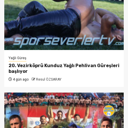
Yağlı Güreş
20. Vezirköprü Kunduz Yağlı Pehlivan Güreşleri
başlıyor
4 gün ago
Resul ÖZSARAY