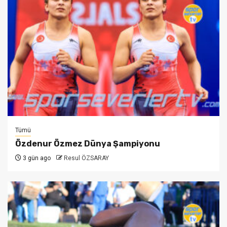
Tümü
Özdenur Özmez Dünya Şampiyonu
3 gün ago
Resul ÖZSARAY