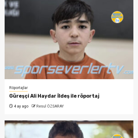
Röportajlar
Güreşçi Ali Haydar İldeş ile röportaj
4 ay ago
Resul ÖZSARAY