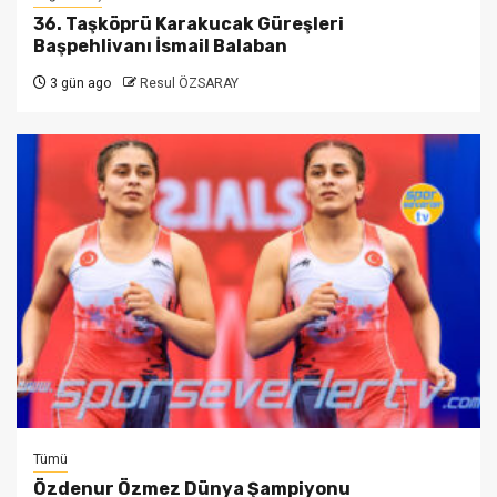
36. Taşköprü Karakucak Güreşleri
Başpehlivanı İsmail Balaban
3 gün ago
Resul ÖZSARAY
Tümü
Özdenur Özmez Dünya Şampiyonu