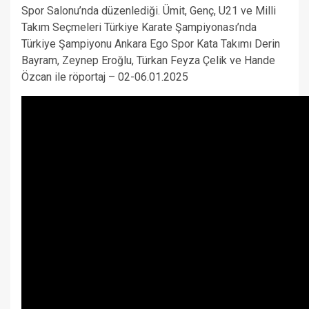
Spor Salonu’nda düzenlediği. Ümit, Genç, U21 ve Milli
Takım Seçmeleri Türkiye Karate Şampiyonası’nda
Türkiye Şampiyonu Ankara Ego Spor Kata Takımı Derin
Bayram, Zeynep Eroğlu, Türkan Feyza Çelik ve Hande
Özcan ile röportaj – 02-06.01.2025