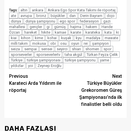
altın
ankara
Ankara Ego Spor Kata Takımı ile röportaj
Tags:
ate
avrupa
bronz
büyükler
dan
Derin Bayram
dojo
dünya
dünya şampiyonu
ego spor
federasyon
gazi
mahallesi
gençler
gi
gümüş
hajima
hakem
Hande
Özcan
hareket
hikite
kamae
karate
karateka
kata
ki
kiai
kihon
kime
kohai
kuşak
kyu
madalya
mawate
milli takım
mokusa
obi
osu
oyun
rei
şampiyon
seiza
sempai
sensei
seyirci
shian
shomen
spor
sporseverler
sporseverlertv
taha akgül
Türkan Feyza Çelik
Türkiye
türkiye şampiyonası
türkiye şampiyonu
yame
yıldızlar
yoi
Zeynep Eroğlu
Post
Previous
Next
Karateci Arda Yıldırım ile
Türkiye Büyükler
navigation
röportaj
Grekoromen Güreş
Şampiyonası’nda ilk
finalistler belli oldu
DAHA FAZLASI