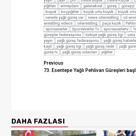
yayın
çayır
çim
Deste Büyük
Deste Küçük
D
yiğitleri
ermeydanı
geleneksel
güreş
güreşçi
kıspet
koçyiğitler
küçük orta büyük
küçük ort
nerede yağlı güreş var
news oilwrestling
oil wre
wrestling videos
oilwrestling
paça kazık
Pehli
sporseverler
Sporseverler Tv
sporseverlertv
T
güreşler federasyonu
türkiye yağlı güreş ligi
usta
yayın
yağlı güreş federasyonu
yağlı güreş haberle
kayıt
yağlı güreş ligi
yağlı güreş nedir
yağlı güre
güreş tv
yağlı güreş videoları
yiğitler
Post
Previous
73. Esentepe Yağlı Pehlivan Güreşleri başl
navigation
DAHA FAZLASI