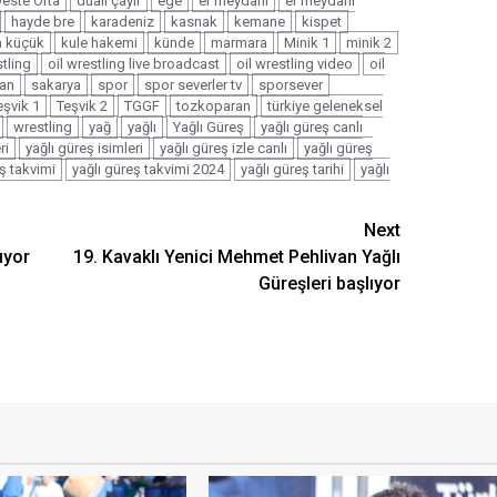
este Orta
dualı çayır
ege
er meydanı
er meydanı
hayde bre
karadeniz
kasnak
kemane
kispet
a küçük
kule hakemi
künde
marmara
Minik 1
minik 2
stling
oil wrestling live broadcast
oil wrestling video
oil
van
sakarya
spor
spor severler tv
sporsever
eşvik 1
Teşvik 2
TGGF
tozkoparan
türkiye geleneksel
wrestling
yağ
yağlı
Yağlı Güreş
yağlı güreş canlı
ri
yağlı güreş isimleri
yağlı güreş izle canlı
yağlı güreş
ş takvimi
yağlı güreş takvimi 2024
yağlı güreş tarihi
yağlı
Next
ıyor
19. Kavaklı Yenici Mehmet Pehlivan Yağlı
Güreşleri başlıyor