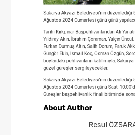
Sakarya Akyazı Belediyesi’nin düzenlediği 59.
Ağustos 2024 Cumartesi günü günü yapılacak
Tarihi Kırkpınar Başpehlivanlarıdan Ali Yan
Yıldıray Akın, İbrahim Çoraman, Yalçın Ünc
Furkan Durmuş Altın, Salih Dorum, Faruk Akko
Güngör Ekin, İsmail Koç, Osman Özgün, Serda
boylardaki pehlivanların katılımıyla, Sakarya
güzel güreşler sergileyecekler.
Sakarya Akyazı Belediyesi’nin düzenlediği 59.
Ağustos 2024 Cumartesi günü Saat: 10:00’da
Güreşler başpehlivanlık finali bitiminde sona
About Author
Resul ÖZSAR