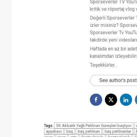
Sporseverler TV YouTub
kritik ve röportaj vlog 
Değerli Sporseverler TV
izler misiniz? Sporse
Sporseverler Tv YouTub
takdirde yeni videola
Haftada en az bir ade
kanalımdan izleyebilirs
Teşekkürler…
See author's pos
59. Akbalık Yağlı Pehlivan Güreşleri başlıyor
Tags:
ayşebacı
baş
baş pehlivan
baş pehlivanlar