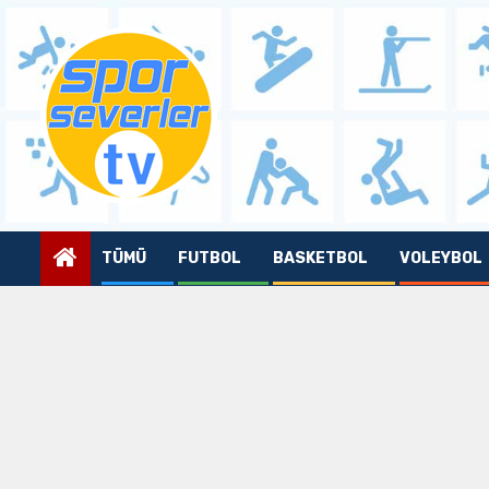
Skip
to
content
TÜMÜ
FUTBOL
BASKETBOL
VOLEYBOL