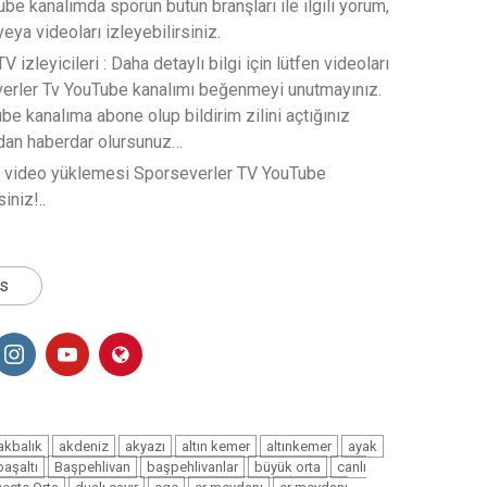
e kanalımda sporun bütün branşları ile ilgili yorum,
veya videoları izleyebilirsiniz.
 izleyicileri : Daha detaylı bilgi için lütfen videoları
verler Tv YouTube kanalımı beğenmeyi unutmayınız.
e kanalıma abone olup bildirim zilini açtığınız
rdan haberdar olursunuz…
t video yüklemesi Sporseverler TV YouTube
iniz!..
ts
akbalık
akdeniz
akyazı
altın kemer
altınkemer
ayak
başaltı
Başpehlivan
başpehlivanlar
büyük orta
canlı