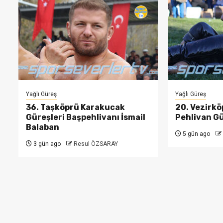
Yağlı Güreş
Yağlı Güreş
36. Taşköprü Karakucak
20. Vezirkö
Güreşleri Başpehlivanı İsmail
Pehlivan Gü
Balaban
5 gün ago
3 gün ago
Resul ÖZSARAY