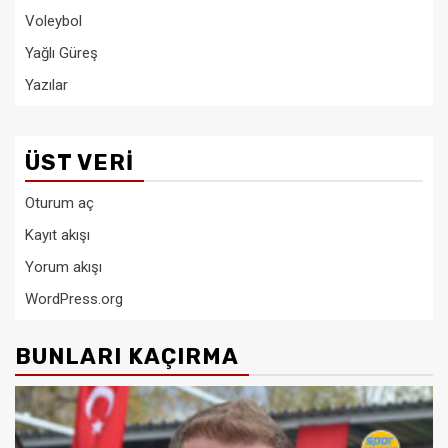
Voleybol
Yağlı Güreş
Yazılar
ÜST VERI
Oturum aç
Kayıt akışı
Yorum akışı
WordPress.org
BUNLARI KAÇIRMA