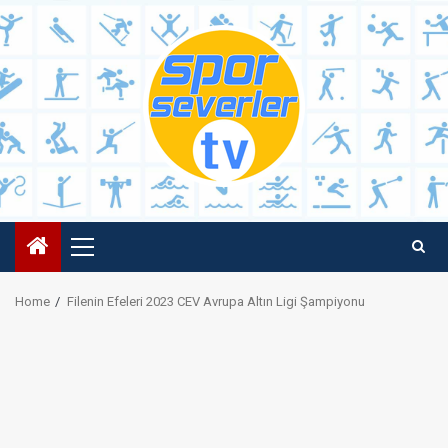
Skip
to
content
Primary
Menu
Home
Filenin Efeleri 2023 CEV Avrupa Altın Ligi Şampiyonu