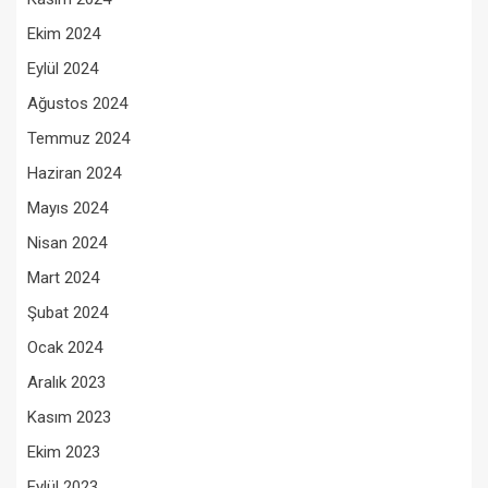
Ekim 2024
Eylül 2024
Ağustos 2024
Temmuz 2024
Haziran 2024
Mayıs 2024
Nisan 2024
Mart 2024
Şubat 2024
Ocak 2024
Aralık 2023
Kasım 2023
Ekim 2023
Eylül 2023