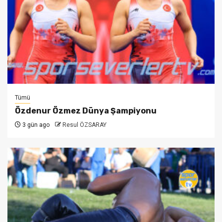
Tümü
Özdenur Özmez Dünya Şampiyonu
3 gün ago
Resul ÖZSARAY