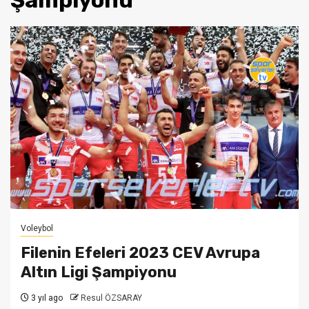
Şampiyonu
Voleybol
Filenin Efeleri 2023 CEV Avrupa
Altın Ligi Şampiyonu
3 yıl ago
Resul ÖZSARAY