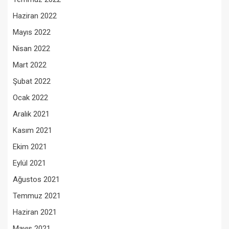
Haziran 2022
Mayıs 2022
Nisan 2022
Mart 2022
Şubat 2022
Ocak 2022
Aralık 2021
Kasım 2021
Ekim 2021
Eylül 2021
Ağustos 2021
Temmuz 2021
Haziran 2021
Mayıs 2021