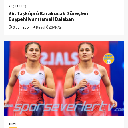
Yağlı Güreş
36. Taşköprü Karakucak Güreşleri
Başpehlivanı İsmail Balaban
3 gün ago
Resul ÖZSARAY
Tümü