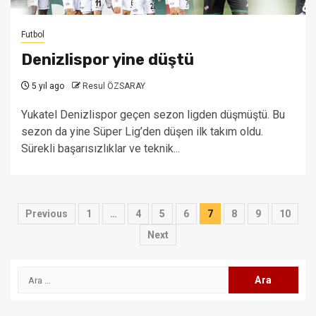
Futbol
Denizlispor yine düştü
5 yıl ago
Resul ÖZSARAY
Yukatel Denizlispor geçen sezon ligden düşmüştü. Bu
sezon da yine Süper Lig’den düşen ilk takım oldu.
Sürekli başarısızlıklar ve teknik...
Yazı
Previous
1
…
4
5
6
7
8
9
10
sayfalaması
Next
Arama: