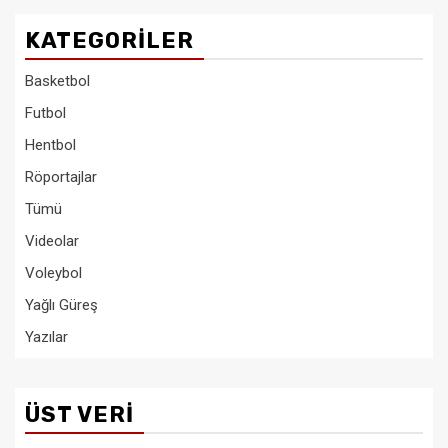
KATEGORILER
Basketbol
Futbol
Hentbol
Röportajlar
Tümü
Videolar
Voleybol
Yağlı Güreş
Yazılar
ÜST VERI