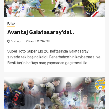
Futbol
Avantaj Galatasaray’da!..
5 yıl ago
Resul ÖZSARAY
Süper Toto Süper Lig 26. haftasında Galatasaray
zirvede tek başına kaldı. Fenerbahçe’nin kaybetmesi ve
Beşiktaş’ın haftayı maç yapmadan geçirmesi ile...