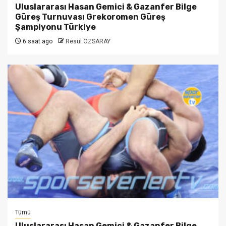
Uluslararası Hasan Gemici & Gazanfer Bilge
Güreş Turnuvası Grekoromen Güreş
Şampiyonu Türkiye
6 saat ago
Resul ÖZSARAY
Tümü
Uluslararası Hasan Gemici & Gazanfer Bilge