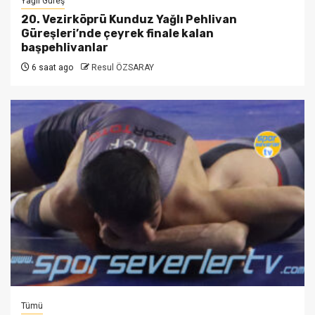
Yağlı Güreş
20. Vezirköprü Kunduz Yağlı Pehlivan
Güreşleri’nde çeyrek finale kalan
başpehlivanlar
6 saat ago
Resul ÖZSARAY
Tümü