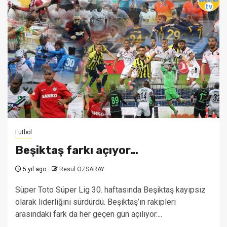
Futbol
Beşiktaş farkı açıyor…
5 yıl ago
Resul ÖZSARAY
Süper Toto Süper Lig 30. haftasında Beşiktaş kayıpsız
olarak liderliğini sürdürdü. Beşiktaş’ın rakipleri
arasındaki fark da her geçen gün açılıyor....