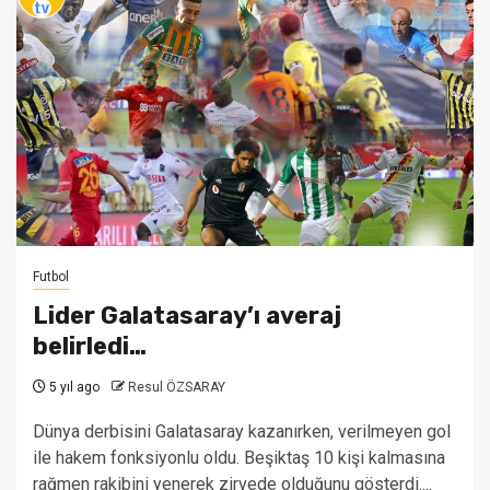
Futbol
Lider Galatasaray’ı averaj
belirledi…
5 yıl ago
Resul ÖZSARAY
Dünya derbisini Galatasaray kazanırken, verilmeyen gol
ile hakem fonksiyonlu oldu. Beşiktaş 10 kişi kalmasına
rağmen rakibini yenerek zirvede olduğunu gösterdi....