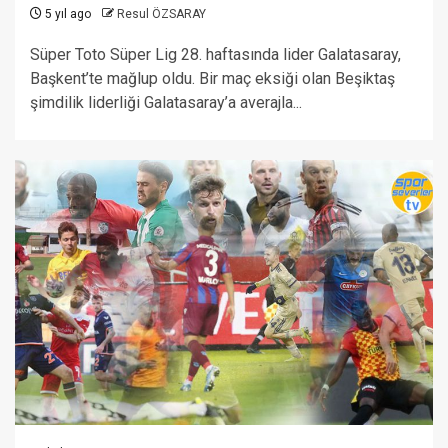
5 yıl ago
Resul ÖZSARAY
Süper Toto Süper Lig 28. haftasında lider Galatasaray,
Başkent’te mağlup oldu. Bir maç eksiği olan Beşiktaş
şimdilik liderliği Galatasaray’a averajla...