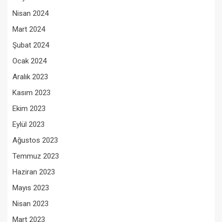
Nisan 2024
Mart 2024
Şubat 2024
Ocak 2024
Aralık 2023
Kasım 2023
Ekim 2023
Eylül 2023
Ağustos 2023
Temmuz 2023
Haziran 2023
Mayıs 2023
Nisan 2023
Mart 2023