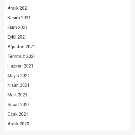
Aralık 2021
Kasım 2021
Ekim 2021
Eylül 2021
Ağustos 2021
Temmuz 2021
Haziran 2021
Mayıs 2021
Nisan 2021
Mart 2021
Şubat 2021
Ocak 2021
Aralık 2020