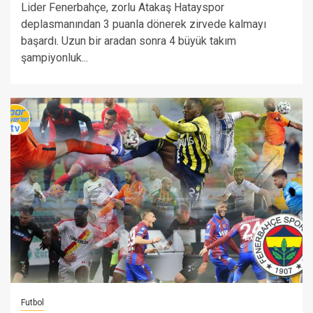
Lider Fenerbahçe, zorlu Atakaş Hatayspor
deplasmanından 3 puanla dönerek zirvede kalmayı
başardı. Uzun bir aradan sonra 4 büyük takım
şampiyonluk...
Futbol