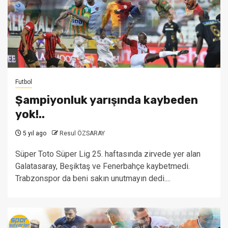
Futbol
Şampiyonluk yarışında kaybeden
yok!..
5 yıl ago
Resul ÖZSARAY
Süper Toto Süper Lig 25. haftasında zirvede yer alan
Galatasaray, Beşiktaş ve Fenerbahçe kaybetmedi.
Trabzonspor da beni sakın unutmayın dedi....