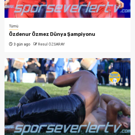
Tümü
Özdenur Özmez Dünya Şampiyonu
3 gün ago
Resul ÖZSARAY