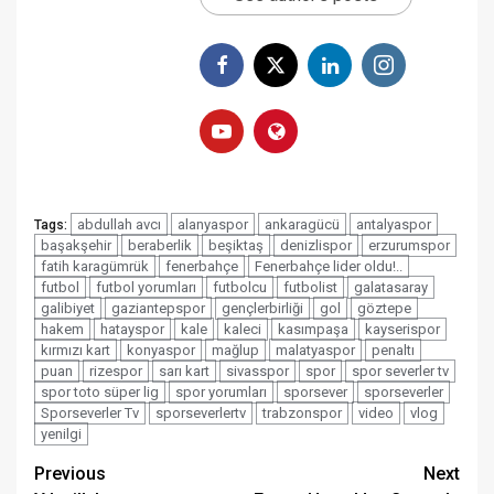
abdullah avcı
alanyaspor
ankaragücü
antalyaspor
Tags:
başakşehir
beraberlik
beşiktaş
denizlispor
erzurumspor
fatih karagümrük
fenerbahçe
Fenerbahçe lider oldu!..
futbol
futbol yorumları
futbolcu
futbolist
galatasaray
galibiyet
gaziantepspor
gençlerbirliği
gol
göztepe
hakem
hatayspor
kale
kaleci
kasımpaşa
kayserispor
kırmızı kart
konyaspor
mağlup
malatyaspor
penaltı
puan
rizespor
sarı kart
sivasspor
spor
spor severler tv
spor toto süper lig
spor yorumları
sporsever
sporseverler
Sporseverler Tv
sporseverlertv
trabzonspor
video
vlog
yenilgi
Post
Previous
Next