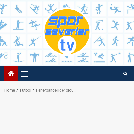
Skip
to
content
Primary
Menu
Home
Futbol
Fenerbahçe lider oldu!..