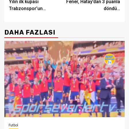
Yılın ilk kupası
Fener, Hatay’dan 3 puanla
navigation
Trabzonspor’un…
döndü…
DAHA FAZLASI
Futbol