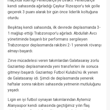
maçında liderliği Fenerbahçe’ye bıraktı. Fenerbahçe
kendi sahasında ağırladığı Çaykur Rizespor’u tek golle
geçerek 3 puanı alarak bir gün önce liderlik koltuğuna
oturdu.
Beşiktaş kendi sahasında, ilk devrede deplasmanda 3-
1 mağlup ettiği Trabzonspor’u ağırladı. Abdullah Avcı
yönetiminde başarılı bir performans sergileyen
Trabzonspor deplasmanda rakibini 2-1 yenerek rövanşı
almayı başardı.
Zirve mücadelesi veren takımlardan Galatasaray zorlu
Gaziantep deplasmanında yeni transferleri ile sonuca
gitmeyi başardı. Gaziantep Futbol Kulubü’nü ilk yenen
de Galatasaray idi. Şimdi de deplasmanda yenerek
haftalar sonra rakibini sahasında yetmenin mutluluğunu
yaşadı.
Ligin en iyi futbol oynayan takımlarından Aytemiz
Alanyaspor kendi sahasında geçtiğimiz yılın flaş