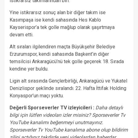
istikrarsız takımlarından biri.
Yine istikrarsız sonuç alan bir diğer takım ise
Kasımpaşa ise kendi sahasında Hes Kablo
Kayserispor’a tek golle mağlup olarak şaşırtmaya
devam etti.
Alt sıraları ilgilendiren maçta Büyükşehir Belediye
Erzurumspor, kendi sahasında Başkent’in diğer
temsilcisi Ankaragücü’nü tek golle geçerek 18. Sırada
kendine yer buldu.
Ligin alt sırasında Gençlerbirliği, Ankaragücü ve Yukatel
Denizlispor şeklinde sıralandı. 22. Hafta İttifak Holding
Konyaspor’un maçı yoktu.
Değerli Sporseverler TV izleyicileri :
Daha detaylı
bilgi için lütfen videoları izler misiniz? Sporseverler Tv
YouTube kanalımı beğenmeyi unutmayınız.
Sporseverler Tv YouTube kanalıma abone olup bildirim
zilini açtığınız takdirde yeni videolardan haberdar