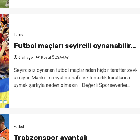
Tümü
Futbol maçları seyircili oynanabilir…
6 yıl ago
Resul ÖZSARAY
Seyircisiz oynanan futbol maçlarından hiçbir taraftar zevk
almıyor. Maske, sosyal mesafe ve temizlik kurallarına
uymak şartıyla neden olmasın... Değerli Sporseverler...
Futbol
Trabzonspor avantajı