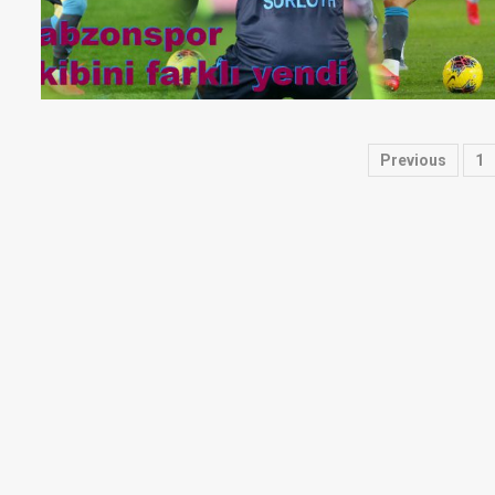
Yazı
Previous
1
sayfala