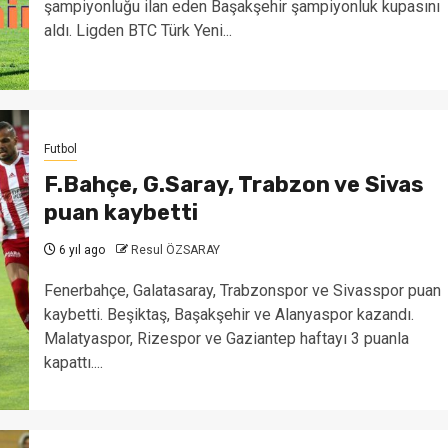
şampiyonluğu ilan eden Başakşehir şampiyonluk kupasını
aldı. Ligden BTC Türk Yeni...
Futbol
F.Bahçe, G.Saray, Trabzon ve Sivas
puan kaybetti
6 yıl ago
Resul ÖZSARAY
Fenerbahçe, Galatasaray, Trabzonspor ve Sivasspor puan
kaybetti. Beşiktaş, Başakşehir ve Alanyaspor kazandı.
Malatyaspor, Rizespor ve Gaziantep haftayı 3 puanla
kapattı....