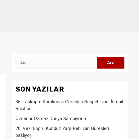
Arama:
SON YAZILAR
36. Taşköprü Karakucak Güreşleri Başpehlivanı İsmail
Balaban
Özdenur Özmez Dünya Şampiyonu
20. Vezirköprü Kunduz Yağlı Pehlivan Güreşleri
başlıyor