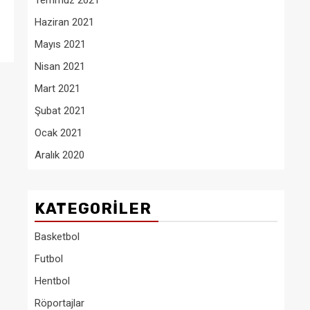
Temmuz 2021
Haziran 2021
Mayıs 2021
Nisan 2021
Mart 2021
Şubat 2021
Ocak 2021
Aralık 2020
KATEGORILER
Basketbol
Futbol
Hentbol
Röportajlar