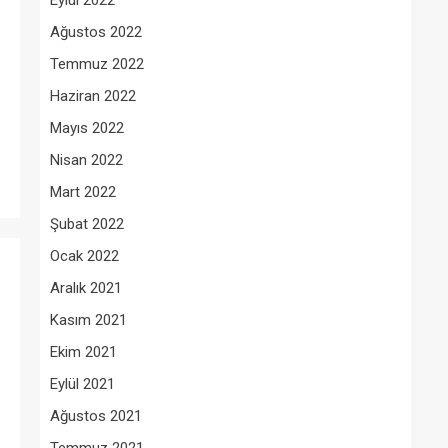
Eylül 2022
Ağustos 2022
Temmuz 2022
Haziran 2022
Mayıs 2022
Nisan 2022
Mart 2022
Şubat 2022
Ocak 2022
Aralık 2021
Kasım 2021
Ekim 2021
Eylül 2021
Ağustos 2021