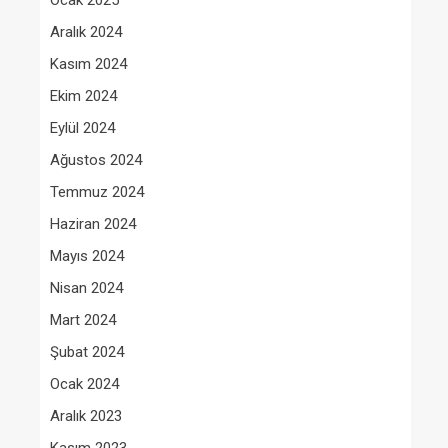
Ocak 2025
Aralık 2024
Kasım 2024
Ekim 2024
Eylül 2024
Ağustos 2024
Temmuz 2024
Haziran 2024
Mayıs 2024
Nisan 2024
Mart 2024
Şubat 2024
Ocak 2024
Aralık 2023