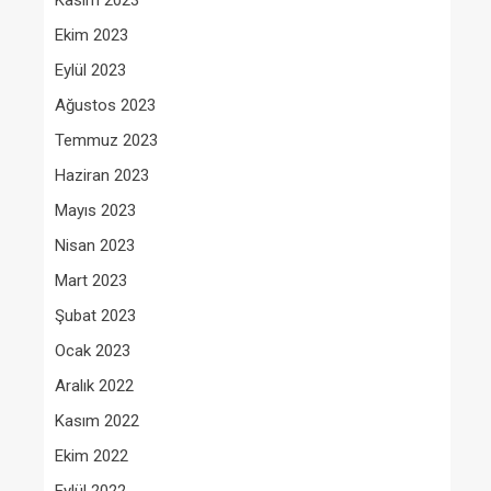
Kasım 2023
Ekim 2023
Eylül 2023
Ağustos 2023
Temmuz 2023
Haziran 2023
Mayıs 2023
Nisan 2023
Mart 2023
Şubat 2023
Ocak 2023
Aralık 2022
Kasım 2022
Ekim 2022