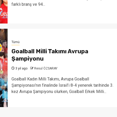
farklı branş ve 94...
Tümü
Goalball Milli Takımı Avrupa
Şampiyonu
3 yıl ago
Resul ÖZSARAY
Goalball Kadın Milli Takımı, Avrupa Goalball
Şampiyonası’nın finalinde İsrail’i 8-4 yenerek tarihinde 3.
kez Avrupa Şampiyonu olurken, Goalball Erkek Milli...