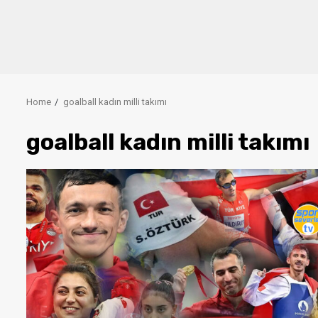
Home
goalball kadın milli takımı
goalball kadın milli takımı