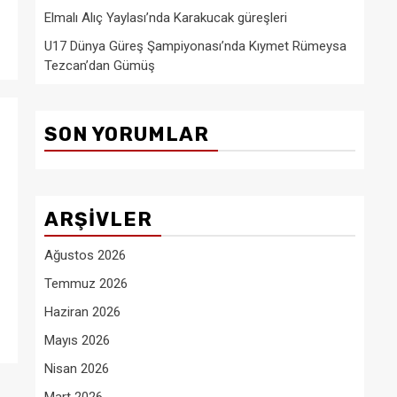
Elmalı Alıç Yaylası’nda Karakucak güreşleri
U17 Dünya Güreş Şampiyonası’nda Kıymet Rümeysa
Tezcan’dan Gümüş
SON YORUMLAR
ARŞIVLER
Ağustos 2026
Temmuz 2026
Haziran 2026
Mayıs 2026
Nisan 2026