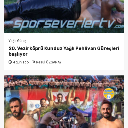
Yağlı Güreş
20. Vezirköprü Kunduz Yağlı Pehlivan Güreşleri
başlıyor
4 gün ago
Resul ÖZSARAY