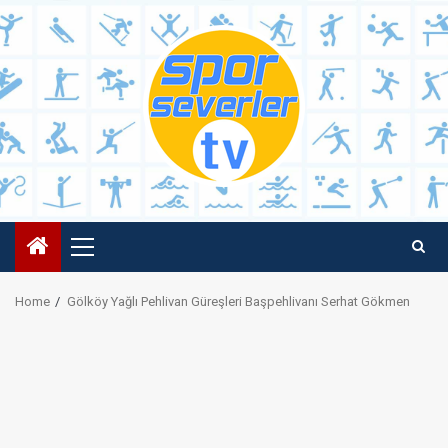
Skip
to
content
Primary
Menu
Home
Gölköy Yağlı Pehlivan Güreşleri Başpehlivanı Serhat Gökmen