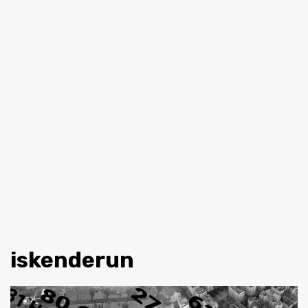
iskenderun