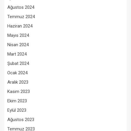
Ağustos 2024
Temmuz 2024
Haziran 2024
Mayıs 2024
Nisan 2024
Mart 2024
Şubat 2024
Ocak 2024
Aralık 2023
Kasım 2023
Ekim 2023
Eylül 2023
Ağustos 2023
Temmuz 2023