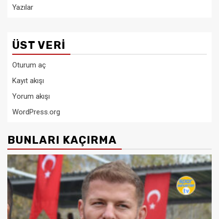
Yazılar
ÜST VERI
Oturum aç
Kayıt akışı
Yorum akışı
WordPress.org
BUNLARI KAÇIRMA