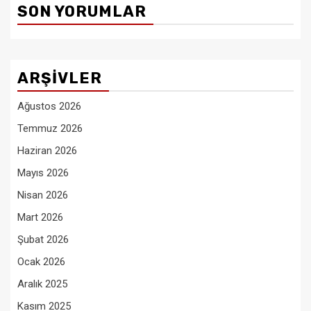
SON YORUMLAR
ARŞIVLER
Ağustos 2026
Temmuz 2026
Haziran 2026
Mayıs 2026
Nisan 2026
Mart 2026
Şubat 2026
Ocak 2026
Aralık 2025
Kasım 2025