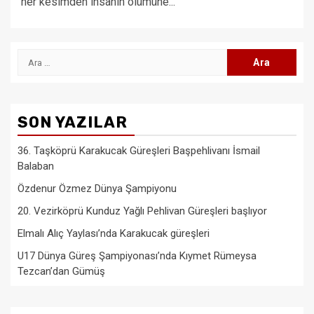
her kesimden insanın ölümüne...
Arama:
SON YAZILAR
36. Taşköprü Karakucak Güreşleri Başpehlivanı İsmail
Balaban
Özdenur Özmez Dünya Şampiyonu
20. Vezirköprü Kunduz Yağlı Pehlivan Güreşleri başlıyor
Elmalı Alıç Yaylası’nda Karakucak güreşleri
U17 Dünya Güreş Şampiyonası’nda Kıymet Rümeysa
Tezcan’dan Gümüş