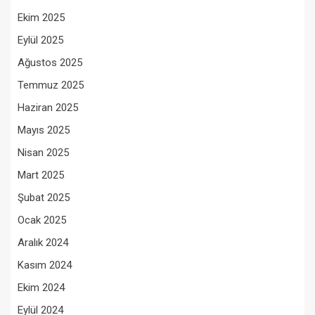
Ekim 2025
Eylül 2025
Ağustos 2025
Temmuz 2025
Haziran 2025
Mayıs 2025
Nisan 2025
Mart 2025
Şubat 2025
Ocak 2025
Aralık 2024
Kasım 2024
Ekim 2024
Eylül 2024