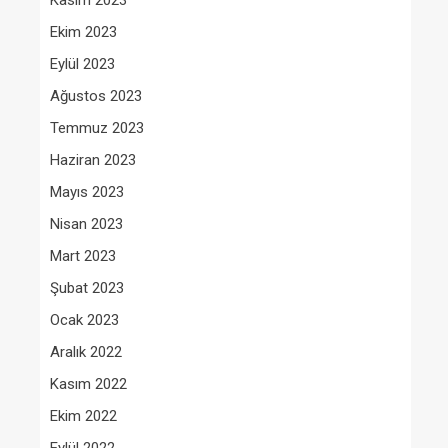
Kasım 2023
Ekim 2023
Eylül 2023
Ağustos 2023
Temmuz 2023
Haziran 2023
Mayıs 2023
Nisan 2023
Mart 2023
Şubat 2023
Ocak 2023
Aralık 2022
Kasım 2022
Ekim 2022