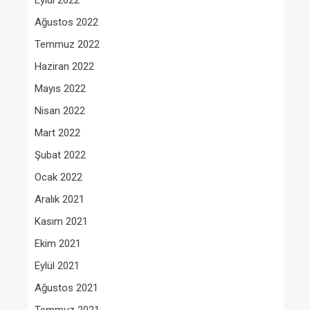
Eylül 2022
Ağustos 2022
Temmuz 2022
Haziran 2022
Mayıs 2022
Nisan 2022
Mart 2022
Şubat 2022
Ocak 2022
Aralık 2021
Kasım 2021
Ekim 2021
Eylül 2021
Ağustos 2021