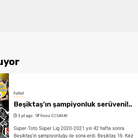
uyor
Futbol
Beşiktaş’ın şampiyonluk serüveni!..
5 yıl ago
Resul ÖZSARAY
Süper-Toto Süper Lig 2020-2021 yılı 42 hafta sonra
Beşiktaş’ın şampiyonluğu ile sona erdi. Beşiktaş 16. Kez