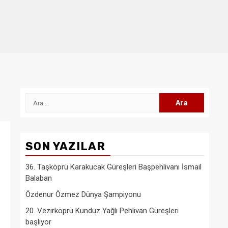
Arama:
SON YAZILAR
36. Taşköprü Karakucak Güreşleri Başpehlivanı İsmail
Balaban
Özdenur Özmez Dünya Şampiyonu
20. Vezirköprü Kunduz Yağlı Pehlivan Güreşleri
başlıyor