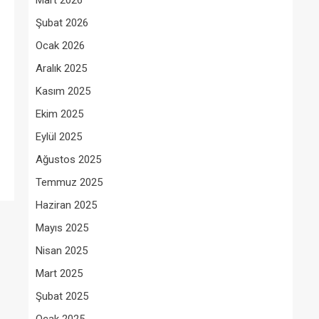
Mart 2026
Şubat 2026
Ocak 2026
Aralık 2025
Kasım 2025
Ekim 2025
Eylül 2025
Ağustos 2025
Temmuz 2025
Haziran 2025
Mayıs 2025
Nisan 2025
Mart 2025
Şubat 2025