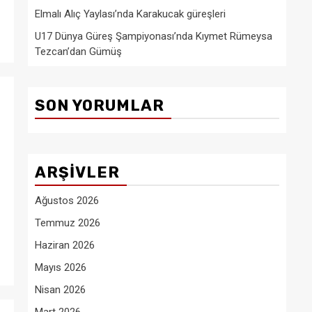
Elmalı Alıç Yaylası’nda Karakucak güreşleri
U17 Dünya Güreş Şampiyonası’nda Kıymet Rümeysa
Tezcan’dan Gümüş
SON YORUMLAR
ARŞIVLER
Ağustos 2026
Temmuz 2026
Haziran 2026
Mayıs 2026
Nisan 2026