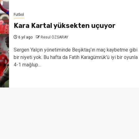
Futbol
Kara Kartal yüksekten uçuyor
6 yıl ago
Resul ÖZSARAY
Sergen Yalçın yönetiminde Beşiktaş’ın maç kaybetme gibi
bir niyeti yok. Bu hafta da Fatih Karagümrük’ü iyi bir oyunla
4-1 mağlup...