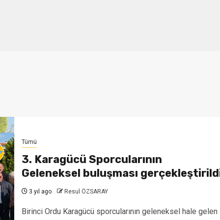
Tümü
3. Karagücü Sporcularının
Geleneksel buluşması gerçekleştirild
3 yıl ago
Resul ÖZSARAY
Birinci Ordu Karagücü sporcularının geleneksel hale gelen