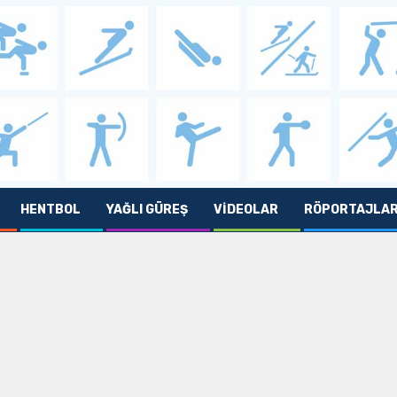
HENTBOL
YAĞLI GÜREŞ
VIDEOLAR
RÖPORTAJLA