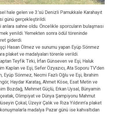
sel hale gelen ve 3.’sü Denizli Pamukkale Karahayıt
 günü gerçekleştirildi.
i anlara sahne oldu. Öncelikle sporcuların bulaşması
emek yenildi. Yemekten sonra ödül töreninde
ret giderdi.
Güreşçi Hasan Ölmez ve sunumu yapan Eyüp Sönmez
a plaket ve madalyaları törenle verildi.
aptan Teyfik Tirki, İrfan Günseven ve Eşi, Haluk
im Kaplan ve Eşi, Sefer Özyazıcı, Ata Soporu TV’den
, Eyüp Sönmez, Necmi Fazlı Oğlu ve Eşi, İbrahim
Güngör, Haydar Karataş, Ahmet Köse, Esat Metin ve
rahim Bozdağ, Mehmet Güçlü, Erkan Uysal, Bünyamin
eçeatak, Olimpiyat ve Dünya Şampiyonu Mahmut
eyin Çokal, Üzeyir Çalık ve Rıza Yıldırım’a plaket
a konuşmalarla madalya Pazar günü ise kahvaltıdan