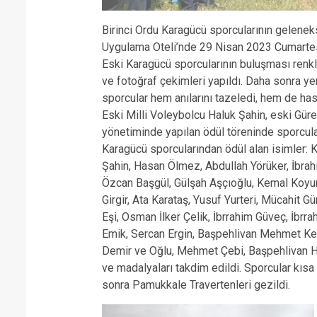
Birinci Ordu Karagücü sporcularının gelenek
Uygulama Oteli’nde 29 Nisan 2023 Cumartesi
Eski Karagücü sporcularının buluşması renkl
ve fotoğraf çekimleri yapıldı. Daha sonra y
sporcular hem anılarını tazeledi, hem de has
Eski Milli Voleybolcu Haluk Şahin, eski 
yönetiminde yapılan ödül töreninde sporcular
Karagücü sporcularından ödül alan isimler: K
Şahin, Hasan Ölmez, Abdullah Yörüker, İbrah
Özcan Başgül, Gülşah Aşçıoğlu, Kemal Koyun
Girgir, Ata Karataş, Yusuf Yurteri, Mücahit 
Eşi, Osman İlker Çelik, İbrrahim Güveç, İbr
Emik, Sercan Ergin, Başpehlivan Mehmet K
Demir ve Oğlu, Mehmet Çebi, Başpehlivan Hüs
ve madalyaları takdim edildi. Sporcular kıs
sonra Pamukkale Travertenleri gezildi.