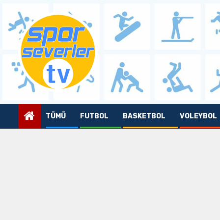
Skip
to
content
TÜMÜ
FUTBOL
BASKETBOL
VOLEYBOL