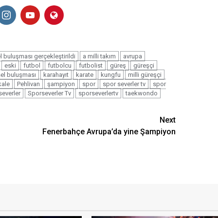
 buluşması gerçekleştirildi
a milli takım
avrupa
eski
futbol
futbolcu
futbolist
güreş
güreşçi
sel buluşması
karahayıt
karate
kungfu
milli güreşçi
ale
Pehlivan
şampiyon
spor
spor severler tv
spor
everler
Sporseverler Tv
sporseverlertv
taekwondo
Next
Fenerbahçe Avrupa’da yine Şampiyon