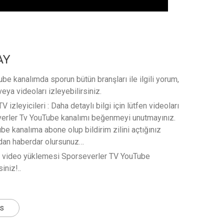
AY
e kanalımda sporun bütün branşları ile ilgili yorum,
veya videoları izleyebilirsiniz.
 izleyicileri : Daha detaylı bilgi için lütfen videoları
verler Tv YouTube kanalımı beğenmeyi unutmayınız.
e kanalıma abone olup bildirim zilini açtığınız
rdan haberdar olursunuz…
t video yüklemesi Sporseverler TV YouTube
iniz!..
ts