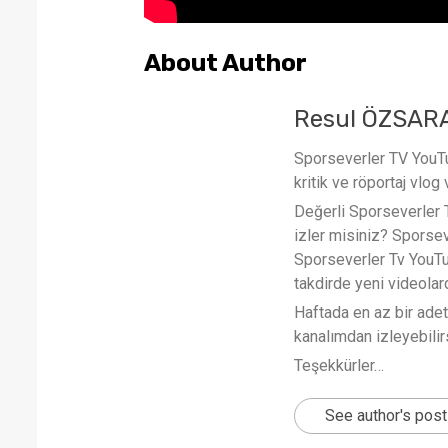
About Author
Resul ÖZSAR
Sporseverler TV YouTub
kritik ve röportaj vlog 
Değerli Sporseverler TV
izler misiniz? Sporse
Sporseverler Tv YouTub
takdirde yeni videola
Haftada en az bir ade
kanalımdan izleyebilirs
Teşekkürler…
See author's pos