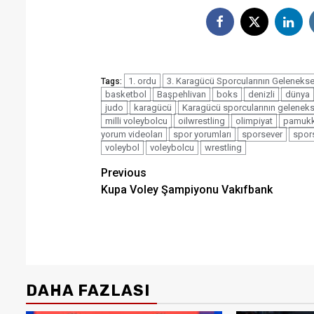
1. ordu
3. Karagücü Sporcularının Geleneksel
Tags:
basketbol
Başpehlivan
boks
denizli
dünya
judo
karagücü
Karagücü sporcularının gelenek
milli voleybolcu
oilwrestling
olimpiyat
pamukk
yorum videoları
spor yorumları
sporsever
spors
voleybol
voleybolcu
wrestling
Post
Previous
Kupa Voley Şampiyonu Vakıfbank
navigation
DAHA FAZLASI