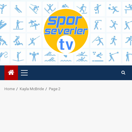
Skip
to
content
Primary
Menu
Home
Kayla McBride
Page 2