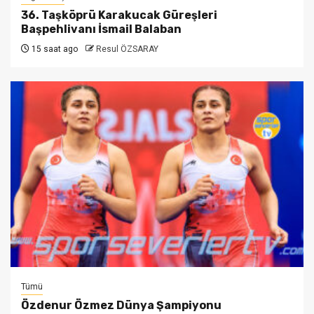
36. Taşköprü Karakucak Güreşleri
Başpehlivanı İsmail Balaban
15 saat ago
Resul ÖZSARAY
Tümü
Özdenur Özmez Dünya Şampiyonu