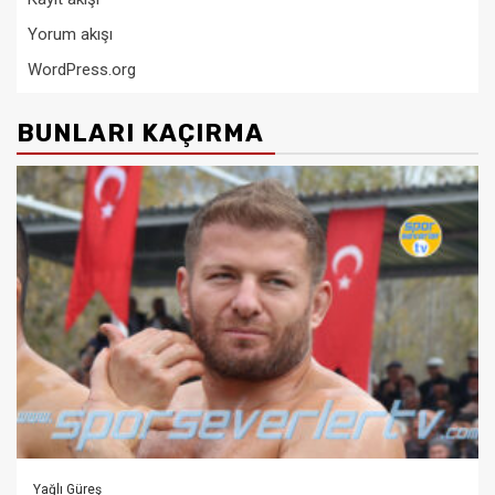
Yorum akışı
WordPress.org
BUNLARI KAÇIRMA
Yağlı Güreş