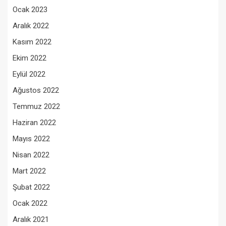
Ocak 2023
Aralık 2022
Kasım 2022
Ekim 2022
Eylül 2022
Ağustos 2022
Temmuz 2022
Haziran 2022
Mayıs 2022
Nisan 2022
Mart 2022
Şubat 2022
Ocak 2022
Aralık 2021