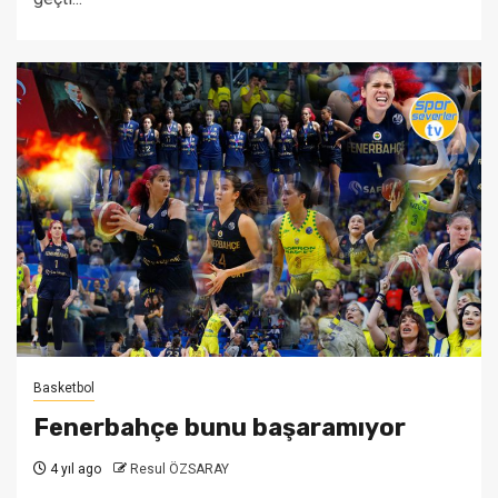
Basketbol
Fenerbahçe bunu başaramıyor
4 yıl ago
Resul ÖZSARAY