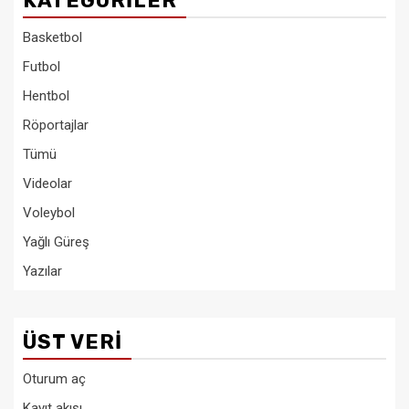
KATEGORILER
Basketbol
Futbol
Hentbol
Röportajlar
Tümü
Videolar
Voleybol
Yağlı Güreş
Yazılar
ÜST VERI
Oturum aç
Kayıt akışı