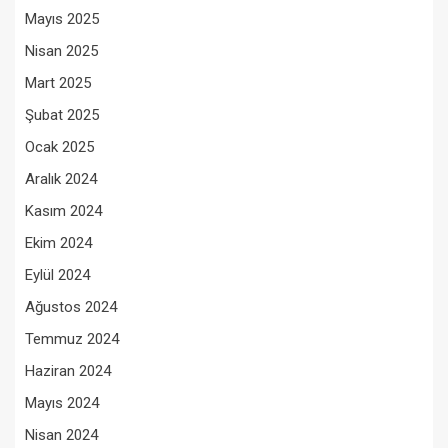
Mayıs 2025
Nisan 2025
Mart 2025
Şubat 2025
Ocak 2025
Aralık 2024
Kasım 2024
Ekim 2024
Eylül 2024
Ağustos 2024
Temmuz 2024
Haziran 2024
Mayıs 2024
Nisan 2024