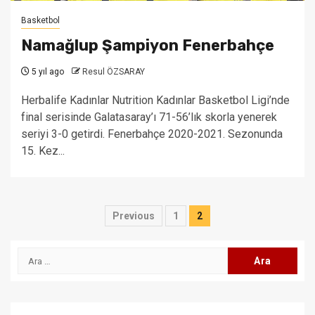
Basketbol
Namağlup Şampiyon Fenerbahçe
5 yıl ago
Resul ÖZSARAY
Herbalife Kadınlar Nutrition Kadınlar Basketbol Ligi’nde
final serisinde Galatasaray’ı 71-56’lık skorla yenerek
seriyi 3-0 getirdi. Fenerbahçe 2020-2021. Sezonunda
15. Kez...
Yazı
Previous
1
2
sayfalaması
Arama: