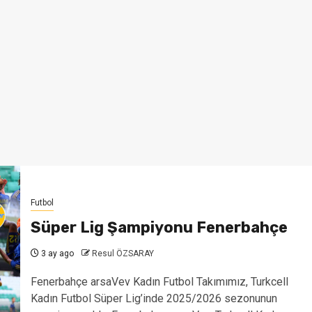
Futbol
Süper Lig Şampiyonu Fenerbahçe
3 ay ago
Resul ÖZSARAY
Fenerbahçe arsaVev Kadın Futbol Takımımız, Turkcell
Kadın Futbol Süper Lig’inde 2025/2026 sezonunun