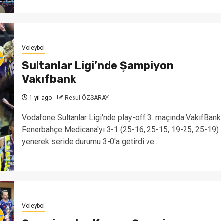
Voleybol
Sultanlar Ligi’nde Şampiyon
Vakıfbank
1 yıl ago
Resul ÖZSARAY
Vodafone Sultanlar Ligi'nde play-off 3. maçında VakıfBank
Fenerbahçe Medicana'yı 3-1 (25-16, 25-15, 19-25, 25-19)
yenerek seride durumu 3-0'a getirdi ve...
Voleybol