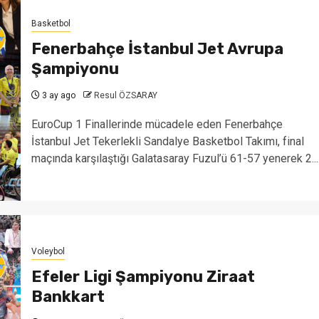
Basketbol
Fenerbahçe İstanbul Jet Avrupa
Şampiyonu
3 ay ago
Resul ÖZSARAY
EuroCup 1 Finallerinde mücadele eden Fenerbahçe
İstanbul Jet Tekerlekli Sandalye Basketbol Takımı, final
maçında karşılaştığı Galatasaray Fuzul’ü 61-57 yenerek 2...
Voleybol
Efeler Ligi Şampiyonu Ziraat
Bankkart