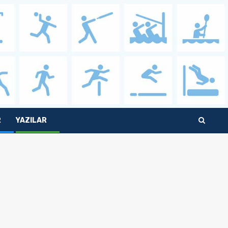
R
YAZILAR