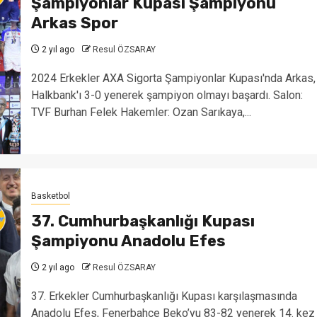
Şampiyonlar Kupası Şampiyonu
Arkas Spor
2 yıl ago
Resul ÖZSARAY
2024 Erkekler AXA Sigorta Şampiyonlar Kupası'nda Arkas,
Halkbank'ı 3-0 yenerek şampiyon olmayı başardı. Salon:
TVF Burhan Felek Hakemler: Ozan Sarıkaya,...
Basketbol
37. Cumhurbaşkanlığı Kupası
Şampiyonu Anadolu Efes
2 yıl ago
Resul ÖZSARAY
37. Erkekler Cumhurbaşkanlığı Kupası karşılaşmasında
Anadolu Efes, Fenerbahçe Beko’yu 83-82 yenerek 14. kez