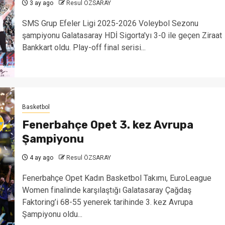
3 ay ago
Resul ÖZSARAY
SMS Grup Efeler Ligi 2025-2026 Voleybol Sezonu
şampiyonu Galatasaray HDİ Sigorta'yı 3-0 ile geçen Ziraat
Bankkart oldu. Play-off final serisi...
Basketbol
Fenerbahçe Opet 3. kez Avrupa
Şampiyonu
4 ay ago
Resul ÖZSARAY
Fenerbahçe Opet Kadın Basketbol Takımı, EuroLeague
Women finalinde karşılaştığı Galatasaray Çağdaş
Faktoring’i 68-55 yenerek tarihinde 3. kez Avrupa
Şampiyonu oldu...