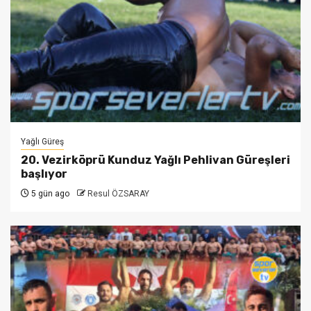
Yağlı Güreş
20. Vezirköprü Kunduz Yağlı Pehlivan Güreşleri
başlıyor
5 gün ago
Resul ÖZSARAY