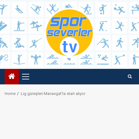
Skip
to
content
Primary
Menu
Home
Lig güreşleri Manavgat’ta start alıyor