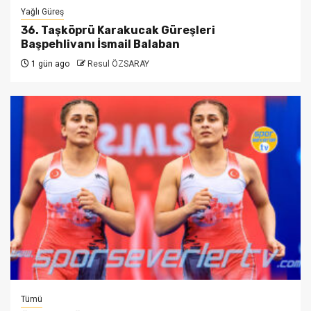
Yağlı Güreş
36. Taşköprü Karakucak Güreşleri
Başpehlivanı İsmail Balaban
1 gün ago
Resul ÖZSARAY
Tümü