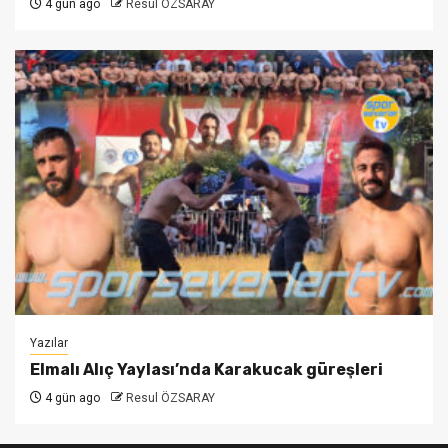
4 gün ago
Resul ÖZSARAY
Yazılar
Elmalı Alıç Yaylası’nda Karakucak güreşleri
4 gün ago
Resul ÖZSARAY