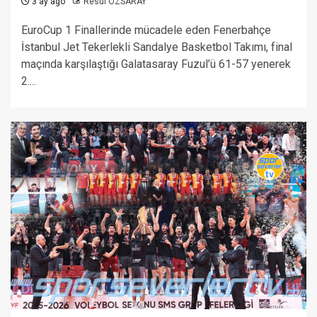
3 ay ago
Resul ÖZSARAY
EuroCup 1 Finallerinde mücadele eden Fenerbahçe
İstanbul Jet Tekerlekli Sandalye Basketbol Takımı, final
maçında karşılaştığı Galatasaray Fuzul’ü 61-57 yenerek
2....