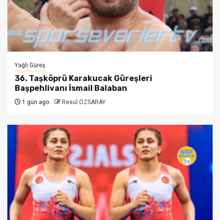
Yağlı Güreş
36. Taşköprü Karakucak Güreşleri
Başpehlivanı İsmail Balaban
1 gün ago
Resul ÖZSARAY