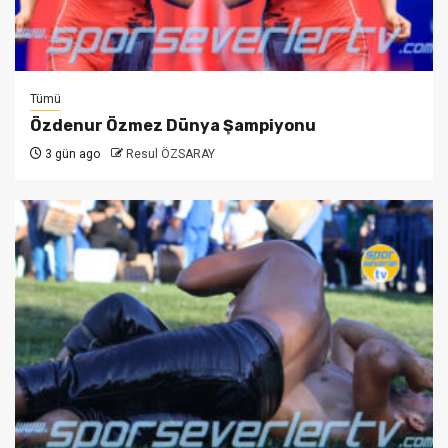
Tümü
Özdenur Özmez Dünya Şampiyonu
3 gün ago
Resul ÖZSARAY