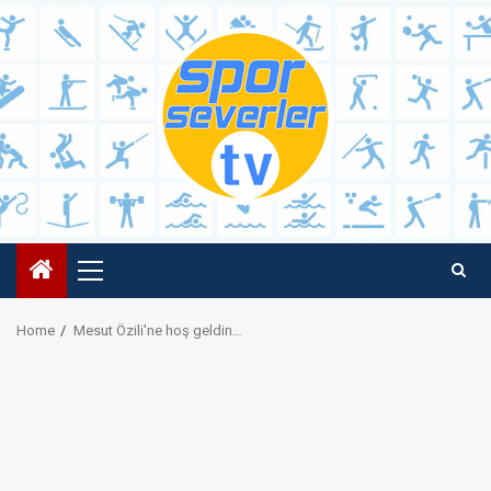
Skip
to
content
Primary
Menu
Home
Mesut Özili'ne hoş geldin…