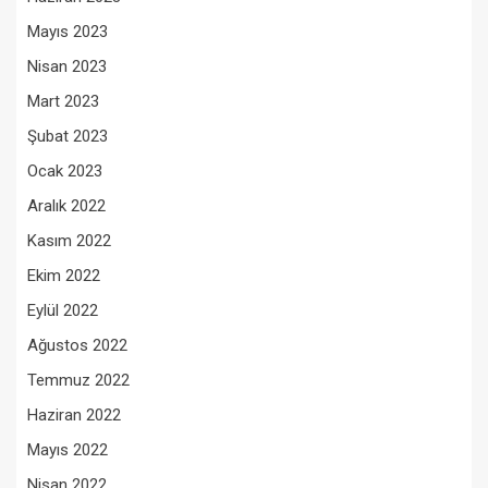
Mayıs 2023
Nisan 2023
Mart 2023
Şubat 2023
Ocak 2023
Aralık 2022
Kasım 2022
Ekim 2022
Eylül 2022
Ağustos 2022
Temmuz 2022
Haziran 2022
Mayıs 2022
Nisan 2022