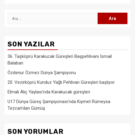
Arama:
SON YAZILAR
36. Taşköprü Karakucak Güreşleri Başpehlivanı İsmail
Balaban
Özdenur Özmez Dünya Şampiyonu
20. Vezirköprü Kunduz Yağlı Pehlivan Güreşleri başlıyor
Elmalı Alıç Yaylası’nda Karakucak güreşleri
U17 Dünya Güreş Şampiyonası’nda Kıymet Rümeysa
Tezcan’dan Gümüş
SON YORUMLAR