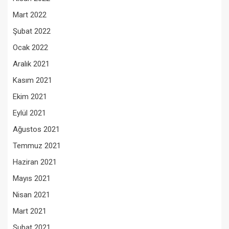
Mart 2022
Şubat 2022
Ocak 2022
Aralık 2021
Kasım 2021
Ekim 2021
Eylül 2021
Ağustos 2021
Temmuz 2021
Haziran 2021
Mayıs 2021
Nisan 2021
Mart 2021
Şubat 2021