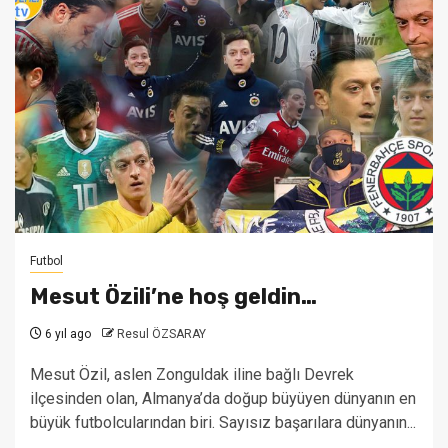
Futbol
Mesut Özili’ne hoş geldin…
6 yıl ago
Resul ÖZSARAY
Mesut Özil, aslen Zonguldak iline bağlı Devrek
ilçesinden olan, Almanya’da doğup büyüyen dünyanın en
büyük futbolcularından biri. Sayısız başarılara dünyanın...