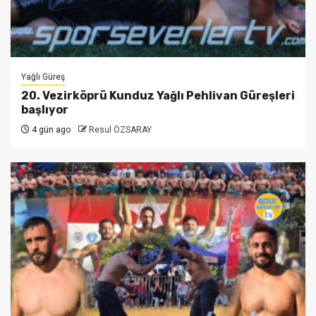
Yağlı Güreş
20. Vezirköprü Kunduz Yağlı Pehlivan Güreşleri
başlıyor
4 gün ago
Resul ÖZSARAY