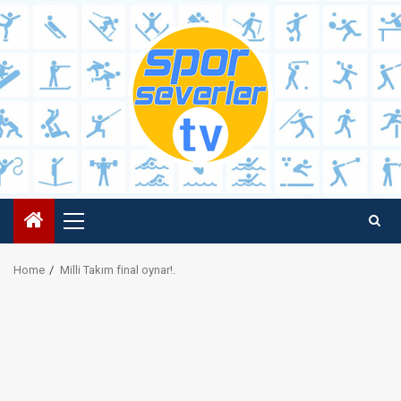
Skip
to
content
Primary
Menu
Home
Milli Takım final oynar!.