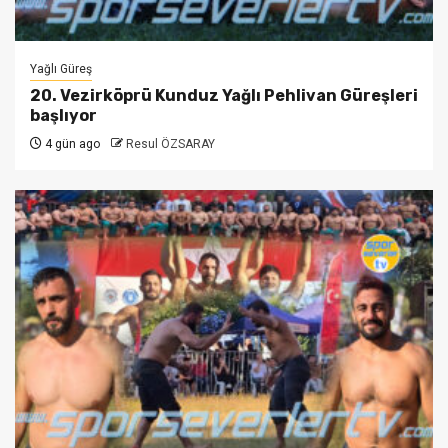
Yağlı Güreş
20. Vezirköprü Kunduz Yağlı Pehlivan Güreşleri
başlıyor
4 gün ago
Resul ÖZSARAY