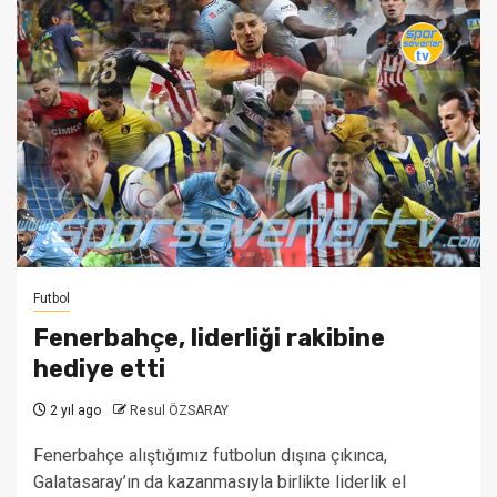
Futbol
Fenerbahçe, liderliği rakibine
hediye etti
2 yıl ago
Resul ÖZSARAY
Fenerbahçe alıştığımız futbolun dışına çıkınca,
Galatasaray’ın da kazanmasıyla birlikte liderlik el