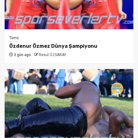
Tümü
Özdenur Özmez Dünya Şampiyonu
3 gün ago
Resul ÖZSARAY