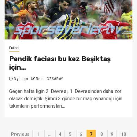
Futbol
Pendik faciası bu kez Beşiktaş
için…
3 yıl ago
Resul ÖZSARAY
Geçen hafta ligin 2. Devresi, 1. Devresinden daha zor
olacak demiştik. Şimdi 3 günde bir maç oynandığı için
takımların performansları...
Yazı
Previous
1
…
4
5
6
7
8
9
10