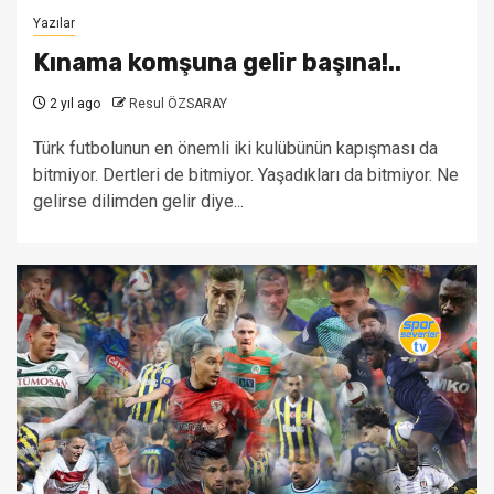
Yazılar
Kınama komşuna gelir başına!..
2 yıl ago
Resul ÖZSARAY
Türk futbolunun en önemli iki kulübünün kapışması da
bitmiyor. Dertleri de bitmiyor. Yaşadıkları da bitmiyor. Ne
gelirse dilimden gelir diye...