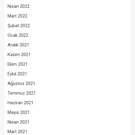
Nisan 2022
Mart 2022
Şubat 2022
Ocak 2022
Aralık 2021
Kasım 2021
Ekim 2021
Eylül 2021
Ağustos 2021
Temmuz 2021
Haziran 2021
Mayıs 2021
Nisan 2021
Mart 2021