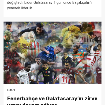
değiştirdi. Lider Galatasaray 1 gün önce Başakşehir’i
yenerek liderlik...
Futbol
Fenerbahçe ve Galatasaray’ın zirve