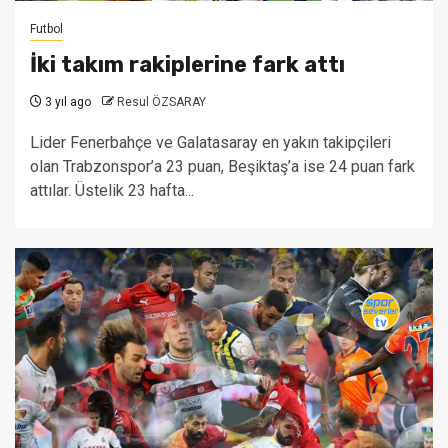
Futbol
İki takım rakiplerine fark attı
3 yıl ago
Resul ÖZSARAY
Lider Fenerbahçe ve Galatasaray en yakın takipçileri
olan Trabzonspor’a 23 puan, Beşiktaş’a ise 24 puan fark
attılar. Üstelik 23 hafta...