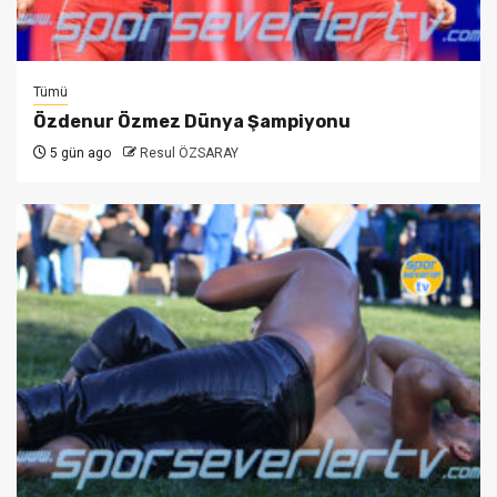
Tümü
Özdenur Özmez Dünya Şampiyonu
5 gün ago
Resul ÖZSARAY