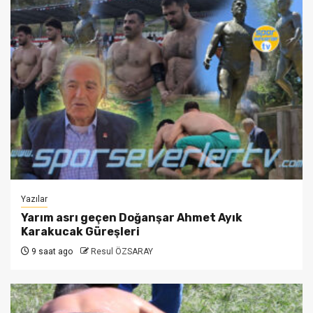
Yazılar
Yarım asrı geçen Doğanşar Ahmet Ayık
Karakucak Güreşleri
9 saat ago
Resul ÖZSARAY