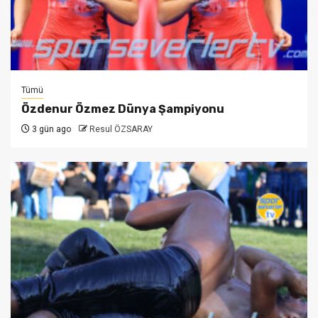
Tümü
Özdenur Özmez Dünya Şampiyonu
3 gün ago
Resul ÖZSARAY