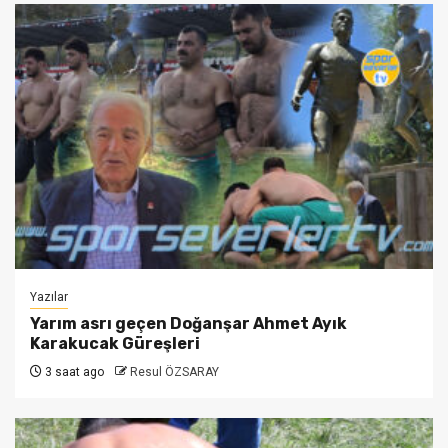
Yazılar
Yarım asrı geçen Doğanşar Ahmet Ayık
Karakucak Güreşleri
3 saat ago
Resul ÖZSARAY