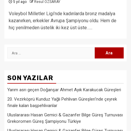
5 yıl ago
Resul ÖZSARAY
Voleybol Milletler Ligi’nde kadınlarda bronz madalya
kazanırken, erkekler Avrupa Şampiyonu oldu. Hem de
hiç yenilmeden üstelik iki kez üst üste…...
Arama:
SON YAZILAR
Yarım asrı geçen Doğanşar Ahmet Ayık Karakucak Güreşleri
20. Vezirköprü Kunduz Yağlı Pehlivan Güreşleri’nde çeyrek
finale kalan başpehlivanlar
Uluslararası Hasan Gemici & Gazanfer Bilge Güreş Turnuvası
Grekoromen Güreş Şampiyonu Türkiye
Uluslararası Hasan Gemici & Gazanfer Bilge Güreş Turnuvası