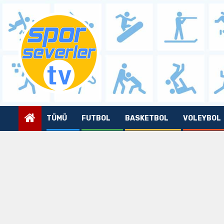
Skip
to
content
TÜMÜ
FUTBOL
BASKETBOL
VOLEYBOL