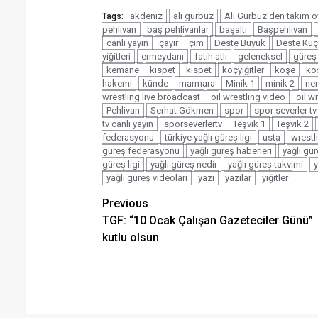
akdeniz
ali gürbüz
Ali Gürbüz'den takım 
Tags:
pehlivan
baş pehlivanlar
başaltı
Başpehlivan
canlı yayın
çayır
çim
Deste Büyük
Deste Kü
yiğitleri
ermeydanı
fatih atlı
geleneksel
güreş
kemane
kispet
kıspet
koçyiğitler
köşe
köş
hakemi
künde
marmara
Minik 1
minik 2
ner
wrestling live broadcast
oil wrestling video
oil w
Pehlivan
Serhat Gökmen
spor
spor severler tv
tv canlı yayın
sporseverlertv
Teşvik 1
Teşvik 2
federasyonu
türkiye yağlı güreş ligi
usta
wrestl
güreş federasyonu
yağlı güreş haberleri
yağlı gür
güreş ligi
yağlı güreş nedir
yağlı güreş takvimi
y
yağlı güreş videoları
yazı
yazılar
yiğitler
Post
Previous
TGF: “10 Ocak Çalışan Gazeteciler Günü”
navigation
kutlu olsun