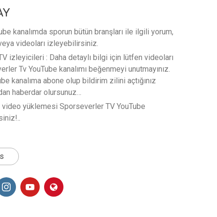
AY
e kanalımda sporun bütün branşları ile ilgili yorum,
veya videoları izleyebilirsiniz.
 izleyicileri : Daha detaylı bilgi için lütfen videoları
verler Tv YouTube kanalımı beğenmeyi unutmayınız.
e kanalıma abone olup bildirim zilini açtığınız
rdan haberdar olursunuz…
t video yüklemesi Sporseverler TV YouTube
iniz!..
ts