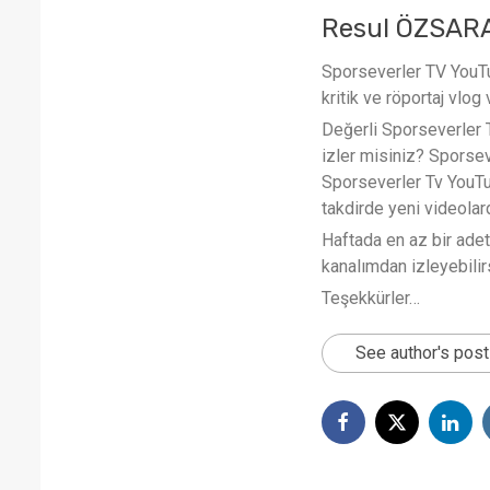
Resul ÖZSAR
Sporseverler TV YouTub
kritik ve röportaj vlog 
Değerli Sporseverler TV
izler misiniz? Sporse
Sporseverler Tv YouTub
takdirde yeni videola
Haftada en az bir ade
kanalımdan izleyebilirs
Teşekkürler…
See author's pos