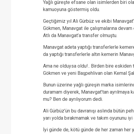
Yağlı güreşte efsane olan isimlerden biri ol
kamuoyuna göstermiş oldu.
Geçtiğimiz yıl Ali Gürbüz ve ekibi Manavgat’
Gökmen, Manavgat ile çalışmalarına devam ed
Atlı da Manavgat’a transfer olmuştu.
Manavgat adeta yaptığı transferlerle kemere
da yaptığı transferlerle altın kemerin Manav
Ama ne olduysa oldu!.. Birden bire eskiden t
Gökmen ve yeni Başpehlivan olan Kemal Şahin 
Bunun üzerine yağlı güreşin marka isimlerin
duramam diyerek, Manavgat’tan ayrılmaya ka
mu? Ben de ayrılıyorum dedi.
Ali Gürbüz’ün bu davranışı aslında bütün pehl
yarı yolda bırakmamak ve takım oyununu iyi o
İyi günde de, kötü günde de her zaman her ye