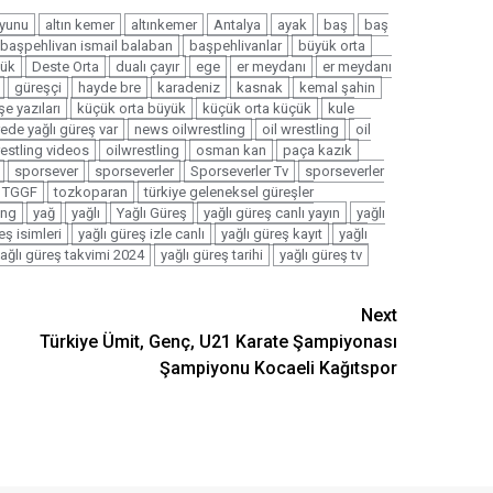
oyunu
altın kemer
altınkemer
Antalya
ayak
baş
baş
başpehlivan ismail balaban
başpehlivanlar
büyük orta
çük
Deste Orta
dualı çayır
ege
er meydanı
er meydanı
güreşçi
hayde bre
karadeniz
kasnak
kemal şahin
e yazıları
küçük orta büyük
küçük orta küçük
kule
ede yağlı güreş var
news oilwrestling
oil wrestling
oil
restling videos
oilwrestling
osman kan
paça kazık
sporsever
sporseverler
Sporseverler Tv
sporseverler
TGGF
tozkoparan
türkiye geleneksel güreşler
ing
yağ
yağlı
Yağlı Güreş
yağlı güreş canlı yayın
yağlı
eş isimleri
yağlı güreş izle canlı
yağlı güreş kayıt
yağlı
ağlı güreş takvimi 2024
yağlı güreş tarihi
yağlı güreş tv
Next
Türkiye Ümit, Genç, U21 Karate Şampiyonası
Şampiyonu Kocaeli Kağıtspor