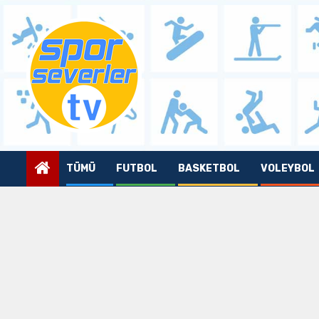
Skip
to
content
TÜMÜ
FUTBOL
BASKETBOL
VOLEYBOL