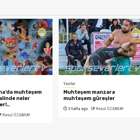
Yazılar
na’da muhteşem
Muhteşem manzara
alinde neler
muhteşem güreşler
r!..
3 hafta ago
Resul ÖZSARAY
Resul ÖZSARAY