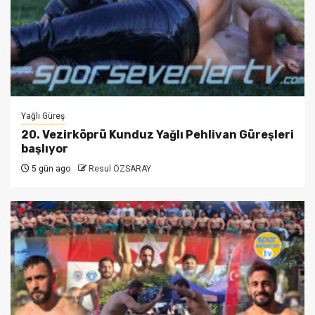
Yağlı Güreş
20. Vezirköprü Kunduz Yağlı Pehlivan Güreşleri
başlıyor
5 gün ago
Resul ÖZSARAY