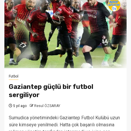
Futbol
Gaziantep güçlü bir futbol
sergiliyor
5 yıl ago
Resul ÖZSARAY
Sumudica yönetimindeki Gaziantep Futbol Kulübü uzun
süre kimseye yenilmedi. Hatta çok başarılı olmasına