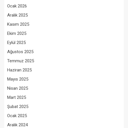
Ocak 2026
Aralık 2025
Kasım 2025
Ekim 2025
Eylül 2025
Ağustos 2025
Temmuz 2025
Haziran 2025
Mayıs 2025
Nisan 2025
Mart 2025
Şubat 2025
Ocak 2025
Aralık 2024