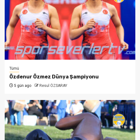
Tümü
Özdenur Özmez Dünya Şampiyonu
5 gün ago
Resul ÖZSARAY