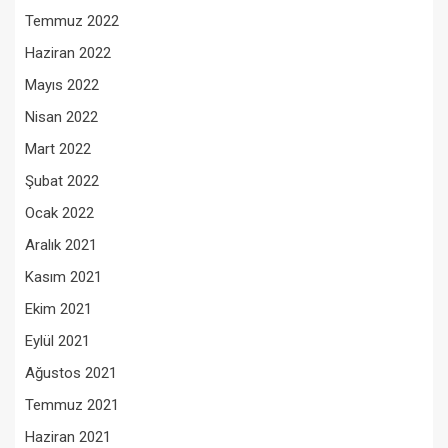
Temmuz 2022
Haziran 2022
Mayıs 2022
Nisan 2022
Mart 2022
Şubat 2022
Ocak 2022
Aralık 2021
Kasım 2021
Ekim 2021
Eylül 2021
Ağustos 2021
Temmuz 2021
Haziran 2021